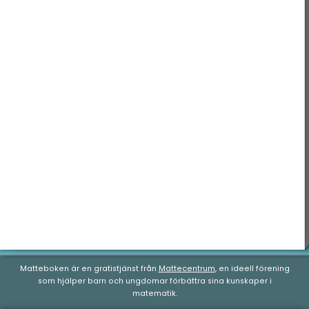
Nationella prov
Blandade exempel
Matteboken är en gratistjänst från
Mattecentrum
, en ideell förening
som hjälper barn och ungdomar förbättra sina kunskaper i
matematik.