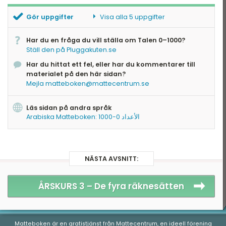
Gör uppgifter
Visa alla 5 uppgifter
Vilket är minst
Har du en fråga du vill ställa om Talen 0–1000?
Vilket är störst
Ställ den på Pluggakuten.se
Vilket är nästa tal
Har du hittat ett fel, eller har du kommentarer till
Rätt ordning
materialet på den här sidan?
Dela upp tal
Mejla matteboken@mattecentrum.se
Läs sidan på andra språk
Arabiska Matteboken: الأعداد 0-1000
NÄSTA AVSNITT:
ÅRSKURS 3 –
De fyra räknesätten
Matteboken är en gratistjänst från
Mattecentrum
, en ideell förening