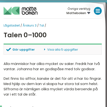
Övriga verktyg
Matteboken
LÅGSTADIET
Lågstadiet
/
Årskurs 3
/
Tal
/
MELLANSTADIET
LÅGSTADIET
LÅGSTADIET
Talen 0–1000
Översikt
HÖGSTADIET
ÅRSKURS 3
Översikt
rskurs 3
GYMNASIET
Gör uppgifter
Visa alla 5 uppgifter
HÖGSKOLEPROV
Tal
Vilket är minst
Vilket är störst
Alla människor har olika mycket av saker. Fredrik har två
DIGITALA VERKTYG
De fyra räknesätten
Vilket är nästa tal
vantar. Johanna har en godispåse med tolv godisar.
Rätt ordning
Enheter
MATTE PÅ LÄTT SV
Det finns tio siffror, kanske är det för att vi har tio fingrar.
Dela upp tal
Med hjälp av dem kan vi skapa hur stora tal som helst.
Geometri
KUL MED MATTE
Siffrorna är nämligen olika mycket värda beroende på
var i ett tal de står.
Tid & datum