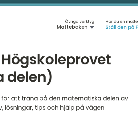
L
Övriga verktyg
Har du en matt
Matteboken
Ställ den på 
M
H
r Högskoleprovet
G
a delen)
H
D
r för att träna på den matematiska delen av
M
 lösningar, tips och hjälp på vägen.
K