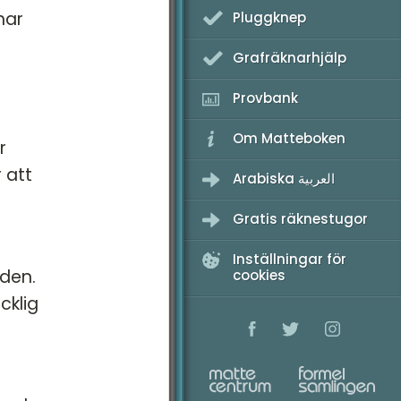
har
Pluggknep
Grafräknarhjälp
Provbank
Om Matteboken
r
r att
Arabiska العربية
Gratis räknestugor
Inställningar för
nden.
cookies
cklig