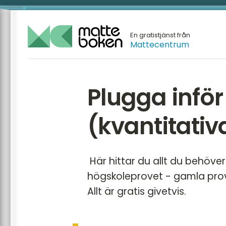
En gratistjänst från
Mattecentrum
Plugga infö
(kvantitativ
Här hittar du allt du behöve
högskoleprovet - gamla prov,
Allt är gratis givetvis.