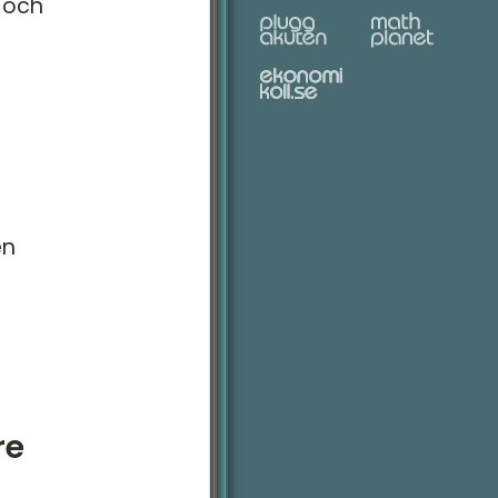
m och
en
re