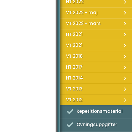
HT 2022
VT 2022 - maj
VT 2022 - mars
HT 2021
VT 2021
VT 2018
HT 2017
HT 2014
VT 2013
VT 2012
Repetitionsmaterial
Övningsuppgifter