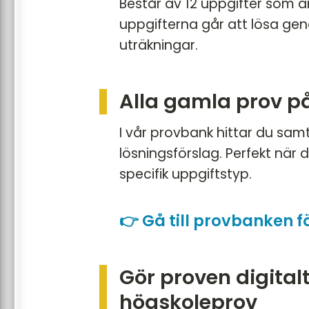
Består av 12 uppgifter som är
uppgifterna går att lösa ge
uträkningar.
Alla gamla prov på 
I vår provbank hittar du sam
lösningsförslag. Perfekt när d
specifik uppgiftstyp.
👉
Gå till provbanken 
Gör proven digital
högskoleprov