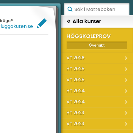
ÅGSTADIET
Alla kurser
efråga?
Pluggakuten.se
ELLANSTADIET
HÖGSKOLEPROV
ÖGSTADIET
Översikt
VT 2026
YMNASIET
HT 2025
ÖGSKOLEPROV
VT 2025
IGITALA VERKTYG
HT 2024
ATTE PÅ LÄTT SV
VT 2024
UL MED MATTE
HT 2023
VT 2023