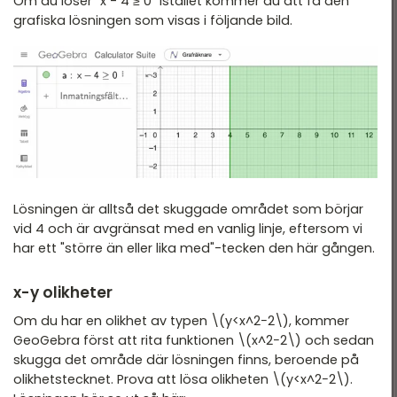
Om du löser "x - 4 ≥ 0" istället kommer du att få den
grafiska lösningen som visas i följande bild.
Lösningen är alltså det skuggade området som börjar
vid 4 och är avgränsat med en vanlig linje, eftersom vi
har ett "större än eller lika med"-tecken den här gången.
x-y olikheter
Om du har en olikhet av typen \(y<x^2−2\), kommer
GeoGebra först att rita funktionen \(x^2−2\) och sedan
skugga det område där lösningen finns, beroende på
olikhetstecknet. Prova att lösa olikheten \(y<x^2−2\).