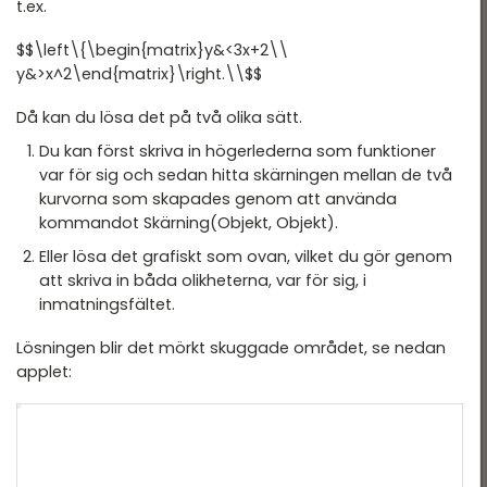
t.ex.
$$\left\{\begin{matrix}y&<3x+2\\
y&>x^2\end{matrix}\right.\\$$
Då kan du lösa det på två olika sätt.
Du kan först skriva in högerlederna som funktioner
var för sig och sedan hitta skärningen mellan de två
kurvorna som skapades genom att använda
kommandot Skärning(Objekt, Objekt).
Eller lösa det grafiskt som ovan, vilket du gör genom
att skriva in båda olikheterna, var för sig, i
inmatningsfältet.
Lösningen blir det mörkt skuggade området, se nedan
applet: