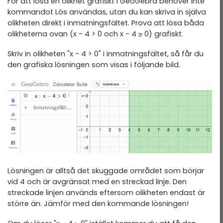
För att lösa en olikhet grafiskt i GeoGebra behöver inte
kommandot Lös användas, utan du kan skriva in själva
olikheten direkt i inmatningsfältet. Prova att lösa båda
olikheterna ovan (x - 4 > 0 och x - 4 ≥ 0) grafiskt.
Skriv in olikheten "x - 4 > 0" i inmatningsfältet, så får du
den grafiska lösningen som visas i följande bild.
Lösningen är alltså det skuggade området som börjar
vid 4 och är avgränsat med en streckad linje. Den
streckade linjen används eftersom olikheten endast är
större än. Jämför med den kommande lösningen!