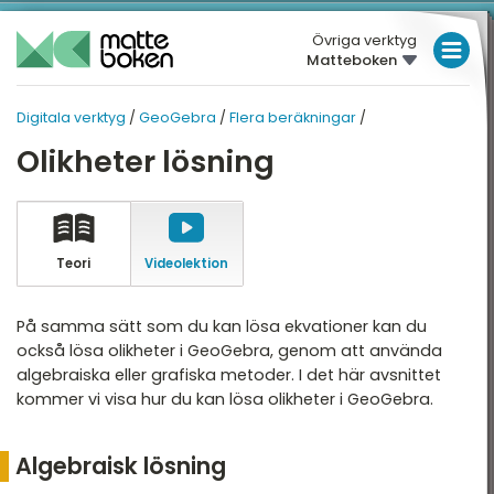
Övriga verktyg
Matteboken
LÅGSTADIET
Digitala verktyg
/
GeoGebra
/
Flera beräkningar
/
MELLANSTADIET
DIGITALA VERKTYG
DIGITALA VERKTYG
Olikheter lösning
Översikt
HÖGSTADIET
GEOGEBRA
Översikt
eoGebra
GYMNASIET
rogrammering
HÖGSKOLEPROV
Teori
Video­lektion
Grunder
DIGITALA VERKTYG
Konstruktioner
På samma sätt som du kan lösa ekvationer kan du
också lösa olikheter i GeoGebra, genom att använda
Flera beräkningar
MATTE PÅ LÄTT SV
algebraiska eller grafiska metoder. I det här avsnittet
Statistik och sannolikhet
kommer vi visa hur du kan lösa olikheter i GeoGebra.
KUL MED MATTE
Algebraisk lösning