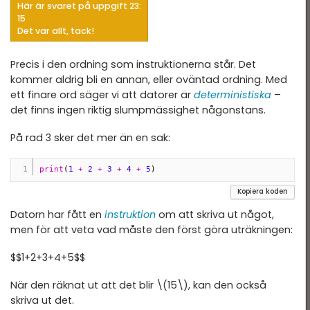
Här är svaret på uppgift 23:
15
Det var allt, tack!
Precis i den ordning som instruktionerna står. Det
kommer aldrig bli en annan, eller oväntad ordning. Med
ett finare ord säger vi att datorer är
deterministiska
–
det finns ingen riktig slumpmässighet någonstans.
På rad 3 sker det mer än en sak:
print
(
1
+
2
+
3
+
4
+
5
)
Kopiera koden
Datorn har fått en
instruktion
om att skriva ut något,
men för att veta vad måste den först göra uträkningen:
$$1+2+3+4+5$$
När den räknat ut att det blir \(15\), kan den också
skriva ut det.