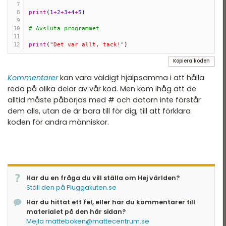
print
(
1
+
2
+
3
+
4
+
5
)
# Avsluta programmet 
print
(
"Det var allt, tack!"
)
Kopiera koden
Kommentarer
kan vara väldigt hjälpsamma i att hålla
reda på olika delar av vår kod. Men kom ihåg att de
alltid måste påbörjas med # och datorn inte förstår
dem alls, utan de är bara till för dig, till att förklara
koden för andra människor.
Har du en fråga du vill ställa om Hej världen?
Ställ den på Pluggakuten.se
Har du hittat ett fel, eller har du kommentarer till
materialet på den här sidan?
Mejla matteboken@mattecentrum.se