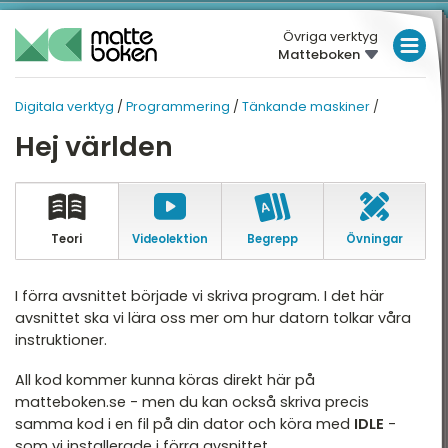
Övriga verktyg
Matteboken
LÅGSTADIET
Digitala verktyg
/
Programmering
/
Tänkande maskiner
/
MELLANSTADIET
DIGITALA VERKTYG
DIGITALA VERKTYG
Hej världen
Översikt
HÖGSTADIET
PROGRAMMERING
Översikt
eoGebra
GYMNASIET
rogrammering
HÖGSKOLEPROV
Teori
Video­lektion
Begrepp
Övningar
Tänkande maskiner
DIGITALA VERKTYG
Att komma ihåg
I förra avsnittet började vi skriva program. I det här
avsnittet ska vi lära oss mer om hur datorn tolkar våra
Logik och att välja
MATTE PÅ LÄTT SV
instruktioner.
Upprepning och
KUL MED MATTE
repetition
All kod kommer kunna köras direkt här på
matteboken.se - men du kan också skriva precis
Riktigt tänkande
samma kod i en fil på din dator och köra med
IDLE
-
som vi installerade i förra avsnittet.