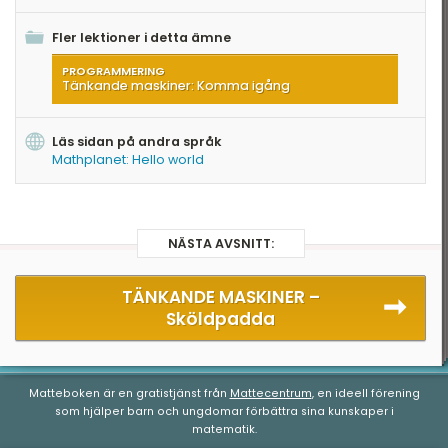
Fler lektioner i detta ämne
PROGRAMMERING
Tänkande maskiner: Komma igång
Läs sidan på andra språk
Mathplanet: Hello world
NÄSTA AVSNITT:
TÄNKANDE MASKINER –
Sköldpadda
Matteboken är en gratistjänst från
Mattecentrum
, en ideell förening
som hjälper barn och ungdomar förbättra sina kunskaper i
matematik.