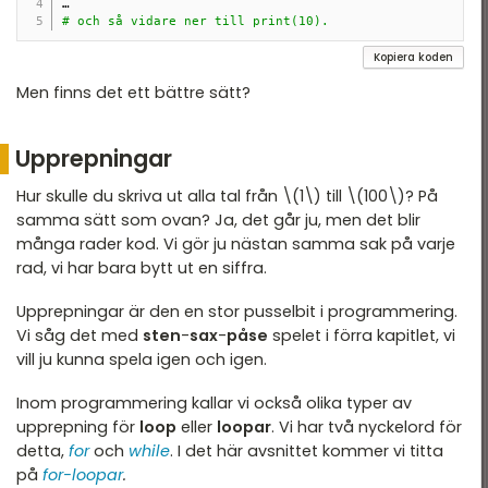
# och så vidare ner till print(10).
Kopiera koden
Men finns det ett bättre sätt?
Upprepningar
Hur skulle du skriva ut alla tal från \(1\) till \(100\)? På
samma sätt som ovan? Ja, det går ju, men det blir
många rader kod. Vi gör ju nästan samma sak på varje
rad, vi har bara bytt ut en siffra.
Upprepningar är den en stor pusselbit i programmering.
Vi såg det med
sten
-
sax
-
påse
spelet i förra kapitlet, vi
vill ju kunna spela igen och igen.
Inom programmering kallar vi också olika typer av
upprepning för
loop
eller
loopar
. Vi har två nyckelord för
detta,
for
och
while
. I det här avsnittet kommer vi titta
på
for-loopar
.