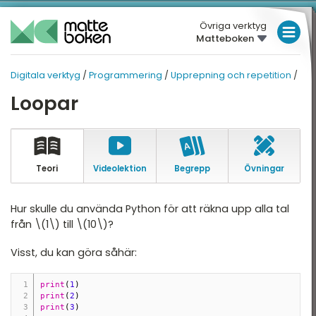
Övriga verktyg
Matteboken
LÅGSTADIET
Digitala verktyg
/
Programmering
/
Upprepning och repetition
/
MELLANSTADIET
DIGITALA VERKTYG
DIGITALA VERKTYG
Loopar
Översikt
HÖGSTADIET
PROGRAMMERING
Översikt
eoGebra
GYMNASIET
rogrammering
HÖGSKOLEPROV
Teori
Video­lektion
Begrepp
Övningar
Tänkande maskiner
DIGITALA VERKTYG
Att komma ihåg
Hur skulle du använda Python för att räkna upp alla tal
från \(1\) till \(10\)?
Logik och att välja
MATTE PÅ LÄTT SV
Visst, du kan göra såhär:
Upprepning och
KUL MED MATTE
repetition
print
(
1
)
Riktigt tänkande
print
(
2
)
print
(
3
)