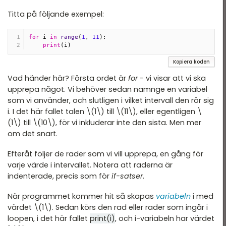
Titta på följande exempel:
for
 i 
in
range
(
1
,
11
)
:
print
(
i
)
Kopiera koden
Vad händer här? Första ordet är
for
- vi visar att vi ska
upprepa något. Vi behöver sedan namnge en variabel
som vi använder, och slutligen i vilket intervall den rör sig
i. I det här fallet talen \(1\) till \(11\), eller egentligen \
(1\) till \(10\), för vi inkluderar inte den sista. Men mer
om det snart.
Efteråt följer de rader som vi vill upprepa, en gång för
varje värde i intervallet. Notera att raderna är
indenterade, precis som för
if-satser
.
När programmet kommer hit så skapas
variabeln
i med
värdet \(1\). Sedan körs den rad eller rader som ingår i
loopen, i det här fallet
print(i)
, och i-variabeln har värdet