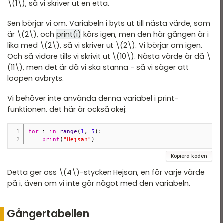
\(1\), så vi skriver ut en etta.
Sen börjar vi om. Variabeln i byts ut till nästa värde, som
är \(2\), och
print(i)
körs igen, men den här gången är i
lika med \(2\), så vi skriver ut \(2\). Vi börjar om igen.
Och så vidare tills vi skrivit ut \(10\). Nästa värde är då \
(11\), men det är då vi ska stanna - så vi säger att
loopen avbryts.
Vi behöver inte använda denna variabel i print-
funktionen, det här är också okej:
for
 i 
in
range
(
1
,
5
)
:
print
(
"Hejsan"
)
Kopiera koden
Detta ger oss \(4\)-stycken Hejsan, en för varje värde
på i, även om vi inte gör något med den variabeln.
Gångertabellen