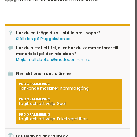
Har du en fråga du vill ställa om Loopar?
Ställ den på Pluggakuten.se
Har du hittat ett fel, eller har du kommentarer till
materialet på den här sidan?
Mejla matteboken@mattecentrum.se
Fler lektioner i detta ämne
PROGRAMMERING
Tänkande maskiner: Komma igång
PROGRAMMERING
Logik och att välja: Spel
PROGRAMMERING
Logik och att välja: Enkel repetition
Läs sidan på andra språk