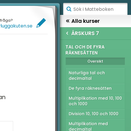
ÅGSTADIET
Alla kurser
efråga?
Pluggakuten.se
ELLANSTADIET
HÖGSTADIET
ÅRSKURS 7
ÖGSTADIET
SKURS 7
TAL OCH DE FYRA
RÄKNESÄTTEN
Översikt
YMNASIET
Översikt
ÖGSKOLEPROV
l och de fyra
Naturliga tal och
knesätten
decimaltal
IGITALA VERKTYG
åk och procent
De fyra räknesätten
ATTE PÅ LÄTT SV
kan
Multiplikation med 10, 100
tryck och ekvationer
och 1000
UL MED MATTE
ometri och enheter
Division 10, 100 och 1000
atistik
Multiplikation med
decimaltal