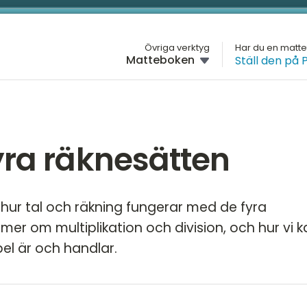
L
Övriga verktyg
Har du en matt
Matteboken
Ställ den på 
M
HÖGSTADIET
Översikt
H
ÅR
Årskurs 7
G
yra räknesätten
Årskurs 8
H
Ta
rä
Årskurs 9
D
Br
vi hur tal och räkning fungerar med de fyra
M
 mer om multiplikation och division, och hur vi 
Ut
pel är och handlar.
K
Ge
St