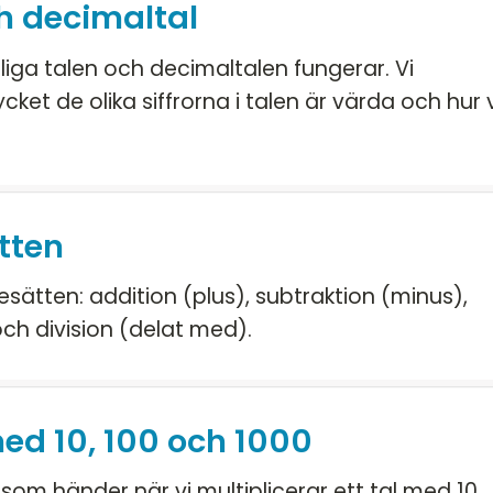
ch decimaltal
liga talen och decimaltalen fungerar. Vi
et de olika siffrorna i talen är värda och hur v
tten
esätten: addition (plus), subtraktion (minus),
och division (delat med).
med 10, 100 och 1000
som händer när vi multiplicerar ett tal med 10,