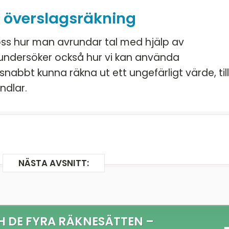
 överslagsräkning
i oss hur man avrundar tal med hjälp av
 undersöker också hur vi kan använda
snabbt kunna räkna ut ett ungefärligt värde, till
ndlar.
NÄSTA AVSNITT:
H DE FYRA RÄKNESÄTTEN –