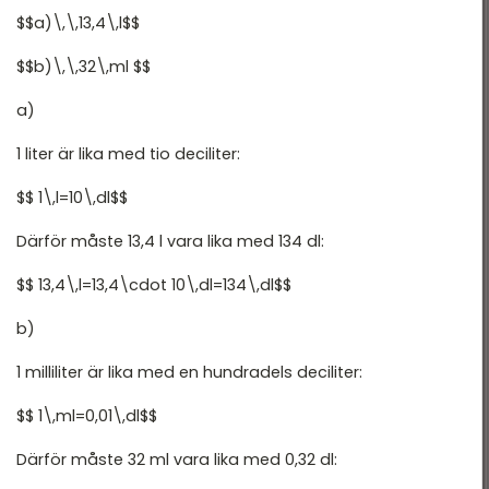
$$a)\,\,13,4\,l$$
$$b)\,\,32\,ml $$
a)
1 liter är lika med tio deciliter:
$$ 1\,l=10\,dl$$
Därför måste 13,4 l vara lika med 134 dl:
$$ 13,4\,l=13,4\cdot 10\,dl=134\,dl$$
b)
1 milliliter är lika med en hundradels deciliter:
$$ 1\,ml=0,01\,dl$$
Därför måste 32 ml vara lika med 0,32 dl: