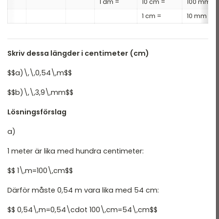
1 dm =
10 cm =
100 mm
1 cm =
10 mm
Skriv dessa längder i centimeter (cm)
$$a)\,\,0,54\,m$$
$$b)\,\,3,9\,mm$$
Lösningsförslag
a)
1 meter är lika med hundra centimeter:
$$ 1\,m=100\,cm$$
Därför måste 0,54 m vara lika med 54 cm:
$$ 0,54\,m=0,54\cdot 100\,cm=54\,cm$$