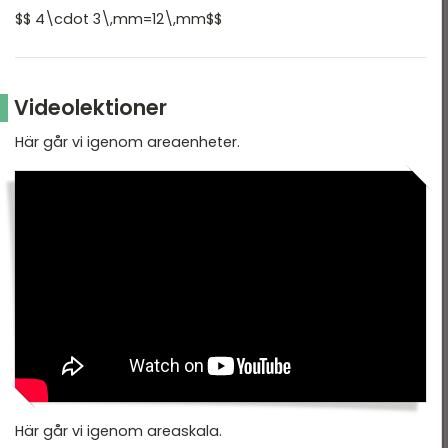
$$ 4\cdot 3\,mm=12\,mm$$
Videolektioner
Här går vi igenom areaenheter.
Här går vi igenom areaskala.