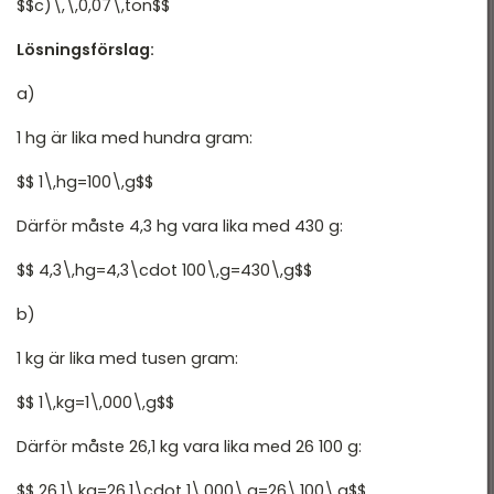
$$c)\,\,0,07\,ton$$
Lösningsförslag:
a)
1 hg är lika med hundra gram:
$$ 1\,hg=100\,g$$
Därför måste 4,3 hg vara lika med 430 g:
$$ 4,3\,hg=4,3\cdot 100\,g=430\,g$$
b)
1 kg är lika med tusen gram:
$$ 1\,kg=1\,000\,g$$
Därför måste 26,1 kg vara lika med 26 100 g:
$$ 26,1\,kg=26,1\cdot 1\,000\,g=26\,100\,g$$