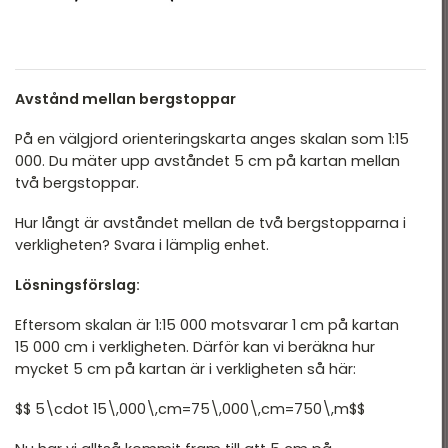
Avstånd mellan bergstoppar
På en välgjord orienteringskarta anges skalan som 1:15
000. Du mäter upp avståndet 5 cm på kartan mellan
två bergstoppar.
Hur långt är avståndet mellan de två bergstopparna i
verkligheten? Svara i lämplig enhet.
Lösningsförslag:
Eftersom skalan är 1:15 000 motsvarar 1 cm på kartan
15 000 cm i verkligheten. Därför kan vi beräkna hur
mycket 5 cm på kartan är i verkligheten så här:
$$ 5\cdot 15\,000\,cm=75\,000\,cm=750\,m$$