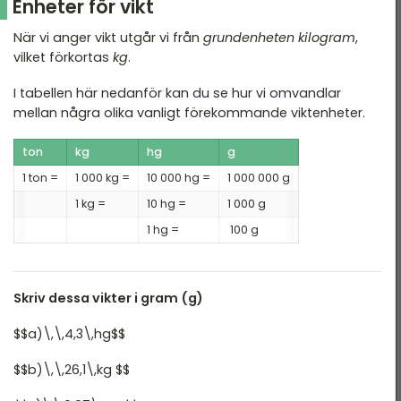
Enheter för vikt
När vi anger vikt utgår vi från
grundenheten
kilogram
,
vilket förkortas
kg
.
I tabellen här nedanför kan du se hur vi omvandlar
mellan några olika vanligt förekommande viktenheter.
ton
kg
hg
g
1 ton =
1 000 kg =
10 000 hg =
1 000 000 g
1 kg =
10 hg =
1 000 g
1 hg =
100 g
Skriv dessa vikter i gram (g)
$$a)\,\,4,3\,hg$$
$$b)\,\,26,1\,kg $$