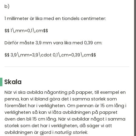
b)
1 millimeter är lika med en tiondels centimeter:
$$ 1\,mm=0,1\,cm$$
Därför måste 3,9 mm vara lika med 0,39 cm:
$$ 3,9\,mm=3,9\cdot 0,1\,cm=0,39\,cm$$
Skala
När vi ska avbilda någonting på papper, till exempel en
penna, kan vi ibland göra det i samma storlek som
föremålet har i verkligheten. Om pennan är 15 cm lång i
verkligheten så kan vi låta avbildningen på pappret
även den bli 15 cm lång. När vi avbildar något i samma
storlek som det har i verkligheten, då säger vi att
avbildningen är gjord i
naturlig storlek
.