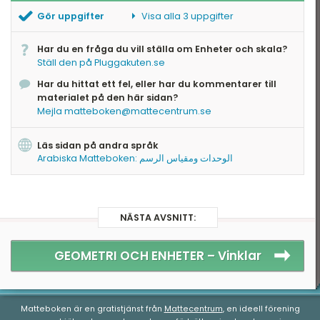
Gör uppgifter
Visa alla 3 uppgifter
Omvandla vikter
Har du en fråga du vill ställa om Enheter och skala?
Omvandla längder
Ställ den på Pluggakuten.se
Använd skalor
Har du hittat ett fel, eller har du kommentarer till
materialet på den här sidan?
Mejla matteboken@mattecentrum.se
Läs sidan på andra språk
Arabiska Matteboken: الوحدات ومقياس الرسم
NÄSTA AVSNITT:
GEOMETRI OCH ENHETER –
Vinklar
Matteboken är en gratistjänst från
Mattecentrum
, en ideell förening