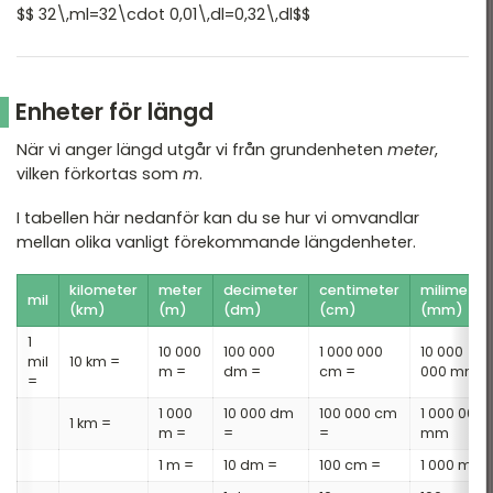
$$ 32\,ml=32\cdot 0,01\,dl=0,32\,dl$$
Enheter för längd
När vi anger längd utgår vi från grundenheten
meter
,
vilken förkortas som
m
.
I tabellen här nedanför kan du se hur vi omvandlar
mellan olika vanligt förekommande längdenheter.
kilometer
meter
decimeter
centimeter
milimeter
mil
(km)
(m)
(dm)
(cm)
(mm)
1
10 000
100 000
1 000 000
10 000
mil
10 km =
m =
dm =
cm =
000 mm
=
1 000
10 000 dm
100 000 cm
1 000 000
1 km =
m =
=
=
mm
1 m =
10 dm =
100 cm =
1 000 mm