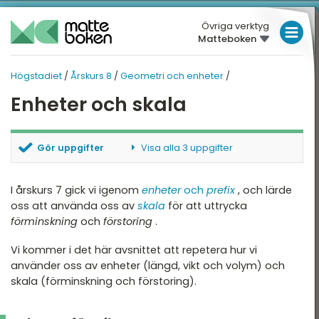
Övriga verktyg
Matteboken
LÅGSTADIET
Högstadiet
/
Årskurs 8
/
Geometri och enheter
/
MELLANSTADIET
HÖGSTADIET
HÖGSTADIET
Enheter och skala
Översikt
HÖGSTADIET
ÅRSKURS 8
Översikt
rskurs 7
GYMNASIET
Gör uppgifter
Visa alla 3 uppgifter
rskurs 8
HÖGSKOLEPROV
Tal och räkning
Omvandla vikter
Omvandla längder
I årskurs 7 gick vi igenom
enheter
och
prefix
, och lärde
rskurs 9
DIGITALA VERKTYG
Variabler och uttryck
Använd skalor
oss att använda oss av
skala
för att uttrycka
förminskning
och
förstoring
.
Bråk
MATTE PÅ LÄTT SV
Vi kommer i det här avsnittet att repetera hur vi
Ekvationer
KUL MED MATTE
använder oss av enheter (längd, vikt och volym) och
skala (förminskning och förstoring).
Procent
Geometri och enheter