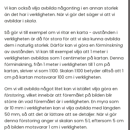
Vi kan också vilja avbilda någonting i en annan storlek
än det har i verkligheten. När vi gör det säger vi att vi
avbildar i
skala
.
Så gör vi till exempel om vi ritar en karta - avstånden i
verkligheten är då för stora för att vi ska kunna avbilda
dem i naturlig storlek. Därför kan vi göra en
förminskning
av avstånden. Vi kan till exempel vilja att 1 meter i
verkligheten avbildas som 1 centimeter på kartan. Denna
förminskning, från 1 meter i verkligheten till 1 cm på
kartan, skriver vi som 1:100. Skalan 1:100 betyder alltså att 1
cm på kartan motsvarar 100 cm i verkligheten.
Om vi vill avbilda något litet kan vi istället vilja göra en
förstoring
, vilket innebär att föremålet på bilden blir
större än vad föremålet är i verkligheten. En myra som
är 10 mm i verkligheten kan vi vilja avbilda med längden
50 mm, så att det är lättare att se detaljer. När vi gör
denna förstoring anger vi skalan som 5:1, eftersom 5 cm
på bilden motsvarar 1 cm i verkligheten.