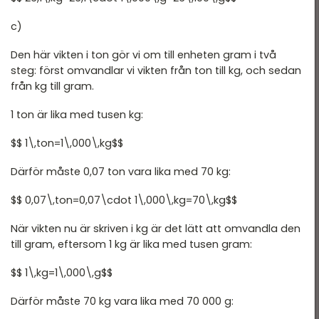
c)
Den här vikten i ton gör vi om till enheten gram i två
steg: först omvandlar vi vikten från ton till kg, och sedan
från kg till gram.
1 ton är lika med tusen kg:
$$ 1\,ton=1\,000\,kg$$
Därför måste 0,07 ton vara lika med 70 kg:
$$ 0,07\,ton=0,07\cdot 1\,000\,kg=70\,kg$$
När vikten nu är skriven i kg är det lätt att omvandla den
till gram, eftersom 1 kg är lika med tusen gram:
$$ 1\,kg=1\,000\,g$$
Därför måste 70 kg vara lika med 70 000 g: