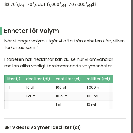
$$ 70\,kg=70\cdot 1\,000\,g=70\,000\,g$$
Enheter för volym
När vi anger volym utgår vi ofta från enheten
liter
, vilken
förkortas som
l
.
I tabellen här nedanför kan du se hur vi omvandlar
mellan olika vanligt förekommande volymenheter.
liter (l)
deciliter (dl)
centiliter (cl)
mililiter (ml)
1 l =
10 dl =
100 cl =
1 000 ml
1 dl =
10 cl =
100 ml
1 cl =
10 ml
Skriv dessa volymer i deciliter (dl)