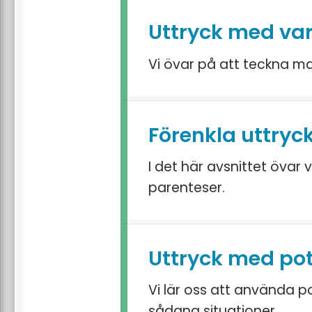
Uttryck med var
Vi övar på att teckna ma
Förenkla uttryc
I det här avsnittet övar 
parenteser.
Uttryck med po
Vi lär oss att använda p
sådana situationer.