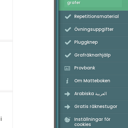
grafer
ometri
Repetitionsmaterial
tionella prov
Övningsuppgifter
Pluggknep
Grafräknarhjälp
Provbank
Om Matteboken
Arabiska العربية
Gratis räknestugor
i
Inställningar för
cookies