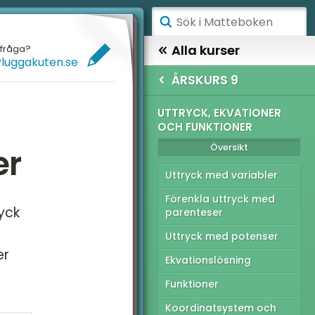
ÅGSTADIET
Alla kurser
efråga?
Pluggakuten.se
ELLANSTADIET
HÖGSTADIET
ÅRSKURS 9
ÖGSTADIET
SKURS 9
UTTRYCK, EKVATIONER
OCH FUNKTIONER
Översikt
YMNASIET
Översikt
er
ÖGSKOLEPROV
gativa tal
Uttryck med variabler
IGITALA VERKTYG
tenser och
Förenkla uttryck med
yck
adratrötter
parenteser
ATTE PÅ LÄTT SV
Uttryck med potenser
ocent
er
UL MED MATTE
Ekvationslösning
atistik och sannolikhet
Funktioner
tryck, ekvationer och
nktioner
Koordinatsystem och