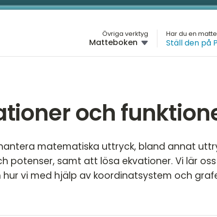
L
Övriga verktyg
Har du en matt
Matteboken
Ställ den på 
M
HÖGSTADIET
Översikt
H
ÅR
Årskurs 7
G
ationer och funktion
Årskurs 8
H
Ne
Årskurs 9
D
Po
tt hantera matematiska uttryck, bland annat uttr
kv
M
h potenser, samt att lösa ekvationer. Vi lär oss
Pr
 hur vi med hjälp av koordinatsystem och graf
K
St
Ut
fu