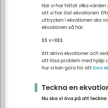
När vi har hittat vilka värde
att vi har
löst ekvationen
. E
uttrycken i ekvationen ska va
ekvationen så här:
$$ x=8$$
Att skriva ekvationer och s
att lösa problem med hjälp a
hur vi kan göra för att
lösa e
Teckna en ekvatio
Nu ska vi öva på att teckna