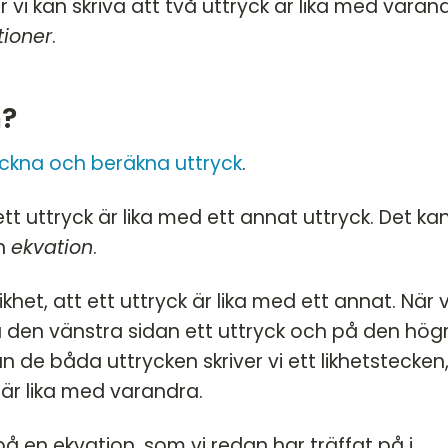
 vi kan skriva att två uttryck är lika med varan
tioner
.
n?
ckna och beräkna uttryck
.
 ett uttryck är lika med ett annat uttryck. Det kan
en
ekvation
.
ikhet, att ett uttryck är lika med ett annat. När v
å den vänstra sidan ett uttryck och på den hög
an de båda uttrycken skriver vi ett likhetstecken
är lika med varandra.
på en ekvation, som vi redan har träffat på i