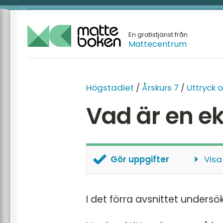
En gratistjänst från
Mattecentrum
Högstadiet
/
Årskurs 7
/
Uttryck 
Vad är en e
Gör uppgifter
Visa
Hitta ekvationen
I det förra avsnittet undersö
Lös ekvationen
Svenska flaggan