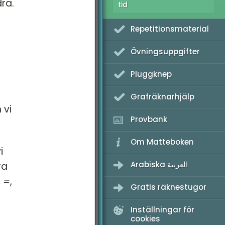
dra.
tid
Repetitionsmaterial
Övningsuppgifter
Pluggknep
Grafräknarhjälp
 vi
Provbank
Om Matteboken
i
Arabiska العربية
ra
,
=
,
Gratis räknestugor
Inställningar för
cookies