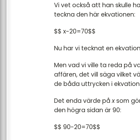
Vi vet också att han skulle h
teckna den här ekvationen:
$$ x-20=70$$
Nu har vi tecknat en ekvation
Men vad vi ville ta reda på v
affären, det vill säga vilket 
de båda uttrycken i ekvatione
Det enda värde på
x
som gör 
den högra sidan är 90:
$$ 90-20=70$$