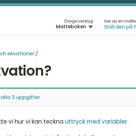
L
Övriga verktyg
Har du en matt
Matteboken
Ställ den på 
M
HÖGSTADIET
Översikt
H
ÅR
och ekvationer
/
Årskurs 7
G
kvation?
Årskurs 8
H
Ta
rä
Årskurs 9
D
Br
 alla 3 uppgifter
M
Ut
K
Ge
kte vi hur vi kan teckna
uttryck med variabler
.
St