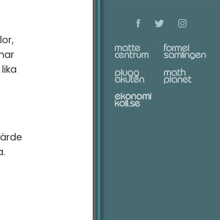
or,
 har
lika
värde
a.