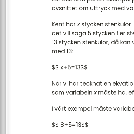
avsnittet om uttryck med var
Kent har
x
stycken stenkulor. 
det vill säga 5 stycken fler 
13 stycken stenkulor, då kan 
med 13:
$$ x+5=13$$
När vi har tecknat en ekvatio
som variabeln
x
måste ha, ef
I vårt exempel måste variab
$$ 8+5=13$$