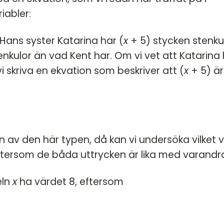
iabler:
Hans syster Katarina har (
x
+ 5) stycken stenkul
stenkulor än vad Kent har. Om vi vet att Katarina
vi skriva en ekvation som beskriver att (
x
+ 5) är 
n av den här typen, då kan vi undersöka vilket 
tersom de båda uttrycken är lika med varandr
eln
x
ha värdet 8, eftersom