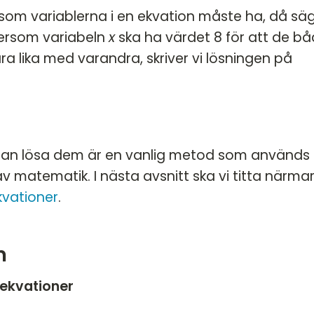
n som variablerna i en ekvation måste ha, då säg
ftersom variabeln
x
ska ha värdet 8 för att de b
ra lika med varandra, skriver vi lösningen på
edan lösa dem är en vanlig metod som används 
v matematik. I nästa avsnitt ska vi titta närma
kvationer
.
n
 ekvationer