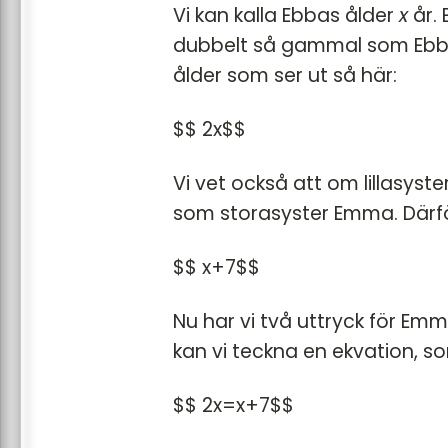
Vi kan kalla Ebbas ålder
x
år. 
dubbelt så gammal som Ebba,
ålder som ser ut så här:
$$ 2x$$
Vi vet också att om lillasyst
som storasyster Emma. Därför
$$ x+7$$
Nu har vi två uttryck för Emm
kan vi teckna en ekvation, so
$$ 2x=x+7$$