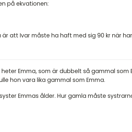
gen på ekvationen:
u är att Ivar måste ha haft med sig 90 kr när ha
m heter Emma, som är dubbelt så gammal som
skulle hon vara lika gammal som Emma.
asyster Emmas ålder. Hur gamla måste systrarn