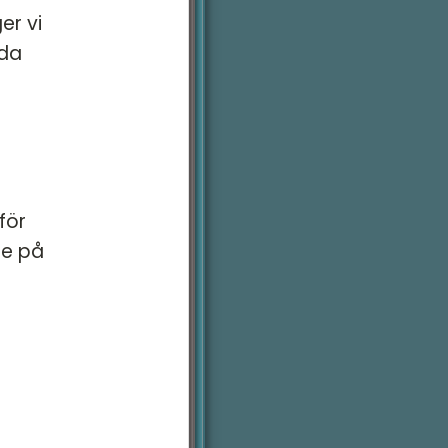
er vi
åda
för
re på