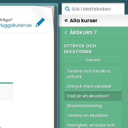
ÅGSTADIET
Alla kurser
efråga?
Pluggakuten.se
ELLANSTADIET
HÖGSTADIET
ÅRSKURS 7
ÖGSTADIET
SKURS 7
UTTRYCK OCH
EKVATIONER
Översikt
YMNASIET
Översikt
ÖGSKOLEPROV
l och de fyra
Teckna och beräkna
knesätten
uttryck
IGITALA VERKTYG
åk och procent
Uttryck med variabel
ATTE PÅ LÄTT SV
Vad är en ekvation?
tryck och ekvationer
UL MED MATTE
Ekvationslösning
ometri och enheter
Teckna en ekvation
atistik
Hastighet, sträcka och