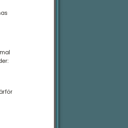
mas
mmal
der:
ärför