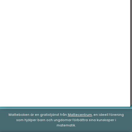
Geometri
Nationella prov
Matteboken är en gratistjänst från
Mattecentrum
, en ideell förening
som hjälper barn och ungdomar förbättra sina kunskaper i
matematik.