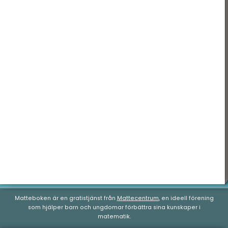
Geometri
Nationella prov
Matteboken är en gratistjänst från
Mattecentrum
, en ideell förening
som hjälper barn och ungdomar förbättra sina kunskaper i
matematik.