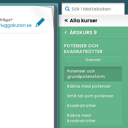
ÅGSTADIET
Alla kurser
efråga?
Pluggakuten.se
ELLANSTADIET
HÖGSTADIET
ÅRSKURS 9
ÖGSTADIET
SKURS 9
POTENSER OCH
KVADRATRÖTTER
Översikt
YMNASIET
Översikt
ÖGSKOLEPROV
gativa tal
Potenser och
grundpotensform
IGITALA VERKTYG
tenser och
adratrötter
Räkna med potenser
ATTE PÅ LÄTT SV
Små tal som potenser
ocent
UL MED MATTE
Kvadratrötter
atistik och sannolikhet
Räkna med
tryck, ekvationer och
kvadratrötter
nktioner