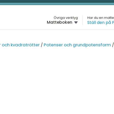
L
Övriga verktyg
Har du en matt
Matteboken
Ställ den på 
M
HÖGSTADIET
Översikt
H
ÅR
 och kvadratrötter
/
Potenser och grundpotensform
/
Årskurs 7
G
Årskurs 8
H
Ne
Årskurs 9
D
Po
kv
M
Pr
K
St
Ut
fu