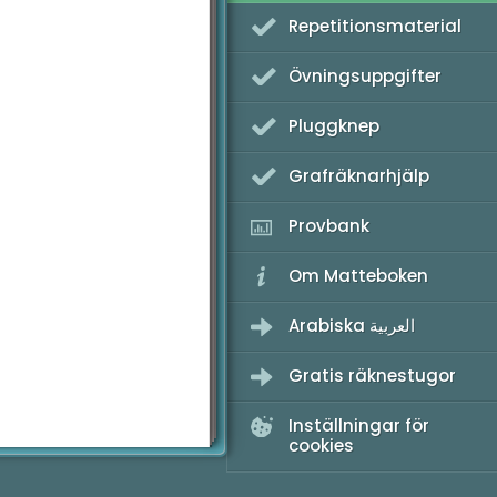
Repetitionsmaterial
ometri
tionella prov
Övningsuppgifter
Pluggknep
Grafräknarhjälp
Provbank
Om Matteboken
Arabiska العربية
Gratis räknestugor
Inställningar för
cookies