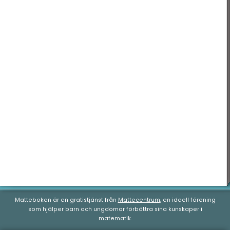
Geometri
Nationella prov
Matteboken är en gratistjänst från
Mattecentrum
, en ideell förening
som hjälper barn och ungdomar förbättra sina kunskaper i
matematik.