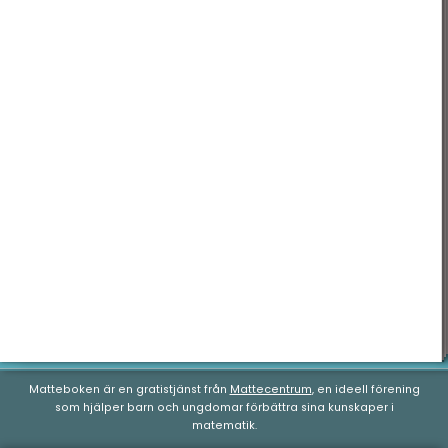
Geometri
Nationella prov
Matteboken är en gratistjänst från
Mattecentrum
, en ideell förening
som hjälper barn och ungdomar förbättra sina kunskaper i
matematik.