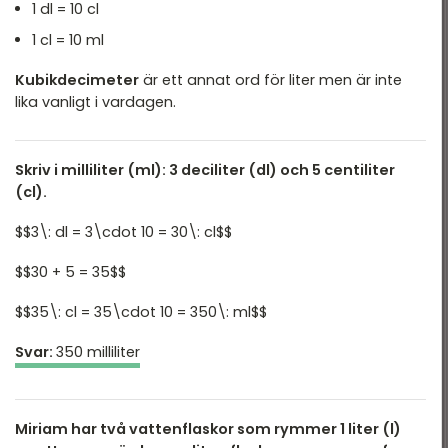
1 dl = 10 cl
Tid & datum
1 cl = 10 ml
Kubikdecimeter
är ett annat ord för liter men är inte
lika vanligt i vardagen.
Skriv i milliliter (ml): 3 deciliter (dl) och 5 centiliter
(cl).
$$3\: dl = 3\cdot 10 = 30\: cl$$
$$30 + 5 = 35$$
$$35\: cl = 35\cdot 10 = 350\: ml$$
Svar:
350 milliliter
Miriam har två vattenflaskor som rymmer 1 liter (l)