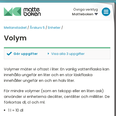
Övriga verktyg
Matteboken
LÅGSTADIET
Mellanstadiet
/
Årskurs 5
/
Enheter
/
MELLANSTADIET
MELLANSTADIET
MELLANSTADIET
Volym
Översikt
HÖGSTADIET
ÅRSKURS 5
Översikt
rskurs 4
GYMNASIET
Gör uppgifter
Visa alla 3 uppgifter
rskurs 5
HÖGSKOLEPROV
Tal
Omvandla enheter
Räkna centiliter
Volymer mäter vi oftast i liter. En vanlig vattenflaska kan
rskurs 6
DIGITALA VERKTYG
De fyra räknesätten
Räkna liter
innehålla ungefär en liter och en stor läskflaska
innehåller ungefär en och en halv liter.
Enheter
MATTE PÅ LÄTT SV
För mindre volymer (som en tekopp eller en liten ask)
Geometri
KUL MED MATTE
använder vi enheterna deciliter, centiliter och milliliter. De
förkortas dl, cl och ml.
Hjälpmedel
1 l = 10 dl
Statistik