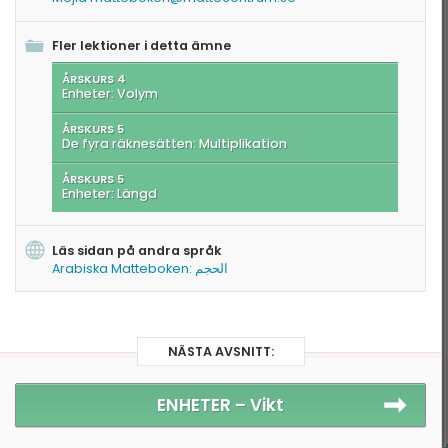
Fler lektioner i detta ämne
ÅRSKURS 4
Enheter: Volym
ÅRSKURS 5
De fyra räknesätten: Multiplikation
ÅRSKURS 5
Enheter: Längd
Läs sidan på andra språk
Arabiska Matteboken: الحجم
NÄSTA AVSNITT:
ENHETER –
Vikt