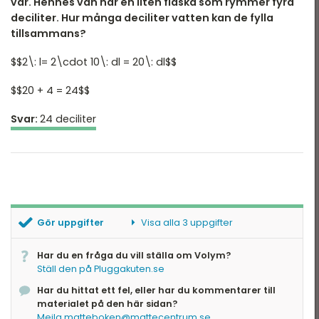
var. Hennes vän har en liten flaska som rymmer fyra
deciliter. Hur många deciliter vatten kan de fylla
tillsammans?
$$2\: l= 2\cdot 10\: dl = 20\: dl$$
$$20 + 4 = 24$$
Svar:
24 deciliter
Gör uppgifter
Visa alla 3 uppgifter
Omvandla enheter
Har du en fråga du vill ställa om Volym?
Räkna centiliter
Ställ den på Pluggakuten.se
Räkna liter
Har du hittat ett fel, eller har du kommentarer till
materialet på den här sidan?
Mejla matteboken@mattecentrum.se