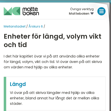
Övriga verktyg
Matteboken
LÅGSTADIET
Mellanstadiet
/
Årskurs 6
/
MELLANSTADIET
MELLANSTADIET
MELLANSTADIET
Enheter för längd, volym vikt
Översikt
HÖGSTADIET
ÅRSKURS 6
och tid
Översikt
rskurs 4
GYMNASIET
I det här kapitlet övar vi på att använda olika enheter
rskurs 5
HÖGSKOLEPROV
Tal
för längd, volym, vikt och tid. Vi övar även på att skriva
rskurs 6
om värden med hjälp av olika enheter.
DIGITALA VERKTYG
De fyra räknesätten
Enheter
MATTE PÅ LÄTT SV
Längd
Geometri
KUL MED MATTE
Vi övar på att skriva längder med hjälp av olika
enheter, bland annat hur långt det är mellan olika
Hjälpmedel
städer.
Statistik