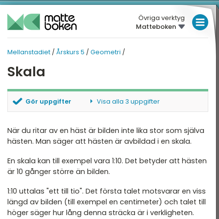
Övriga verktyg
Matteboken
LÅGSTADIET
Mellanstadiet
/
Årskurs 5
/
Geometri
/
MELLANSTADIET
MELLANSTADIET
MELLANSTADIET
Skala
Översikt
HÖGSTADIET
ÅRSKURS 5
Översikt
rskurs 4
GYMNASIET
Gör uppgifter
Visa alla 3 uppgifter
rskurs 5
HÖGSKOLEPROV
Tal
Rätt skala
Kraftigast förminskning
När du ritar av en häst är bilden inte lika stor som själva
rskurs 6
DIGITALA VERKTYG
De fyra räknesätten
Kraftigast förstoring
hästen. Man säger att hästen är avbildad i en skala.
Enheter
MATTE PÅ LÄTT SV
En skala kan till exempel vara 1:10. Det betyder att hästen
är 10 gånger större än bilden.
Geometri
KUL MED MATTE
1:10 uttalas "ett till tio". Det första talet motsvarar en viss
Hjälpmedel
längd av bilden (till exempel en centimeter) och talet till
höger säger hur lång denna sträcka är i verkligheten.
Statistik