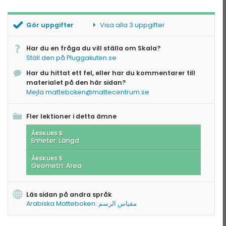
Gör uppgifter
Visa alla 3 uppgifter
Rätt skala
Har du en fråga du vill ställa om Skala?
Kraftigast förminskning
Ställ den på Pluggakuten.se
Kraftigast förstoring
Har du hittat ett fel, eller har du kommentarer till
materialet på den här sidan?
Mejla matteboken@mattecentrum.se
Fler lektioner i detta ämne
ÅRSKURS 5
Enheter: Längd
ÅRSKURS 5
Geometri: Area
Läs sidan på andra språk
Arabiska Matteboken: مقياس الرسم