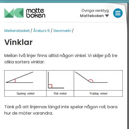
Övriga verktyg
Matteboken
LÅGSTADIET
Mellanstadiet
/
Årskurs 5
/
Geometri
/
MELLANSTADIET
MELLANSTADIET
MELLANSTADIET
Vinklar
Översikt
HÖGSTADIET
ÅRSKURS 5
Översikt
Mellan två linjer finns alltid någon vinkel. Vi skiljer på tre
rskurs 4
GYMNASIET
olika sorters vinklar:
rskurs 5
HÖGSKOLEPROV
Tal
rskurs 6
DIGITALA VERKTYG
De fyra räknesätten
Enheter
MATTE PÅ LÄTT SV
Geometri
KUL MED MATTE
Tänk på att linjernas längd inte spelar någon roll, bara
hur de möter varandra.
Hjälpmedel
Statistik