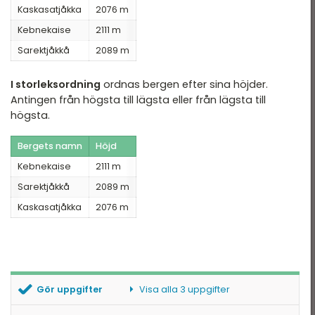
Kaskasatjåkka
2076 m
Kebnekaise
2111 m
Sarektjåkkå
2089 m
I storleksordning
ordnas bergen efter sina höjder.
Antingen från högsta till lägsta eller från lägsta till
högsta.
Bergets namn
Höjd
Kebnekaise
2111 m
Sarektjåkkå
2089 m
Kaskasatjåkka
2076 m
Gör uppgifter
Visa alla 3 uppgifter
Rätt namn