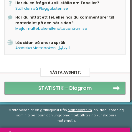
Har du en fråga du vill ställa om Tabeller?
Räkna i tabellen
Ställ den på Pluggakuten.se
Slå upp i tabell
Har du hittat ett fel, eller har du kommentarer till
materialet på den här sidan?
Mejla matteboken@mattecentrum.se
Läs sidan på andra språk
Arabiska Matteboken: الجداول
NÄSTA AVSNITT:
STATISTIK –
Diagram
Matteboken är en gratistjänst från
Mattecentrum
, en ideell förening
som hjälper barn och ungdomar förbättra sina kunskaper i
matematik.