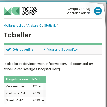
Övriga verktyg
Matteboken
LÅGSTADIET
Mellanstadiet
/
Årskurs 6
/
Statistik
/
MELLANSTADIET
MELLANSTADIET
MELLANSTADIET
Tabeller
Översikt
HÖGSTADIET
ÅRSKURS 6
Översikt
rskurs 4
GYMNASIET
Gör uppgifter
Visa alla 3 uppgifter
rskurs 5
HÖGSKOLEPROV
Tal
Rätt namn
Räkna i tabellen
I tabeller redovisar man information. Till exempel en
rskurs 6
DIGITALA VERKTYG
De fyra räknesätten
Slå upp i tabell
tabell över Sveriges högsta berg:
Enheter
MATTE PÅ LÄTT SV
Bergets namn
Höjd
Geometri
KUL MED MATTE
Kebnekaise
2111 m
Kaskasatjåkka
2076 m
Hjälpmedel
Sarektjåkkå
2089 m
Statistik