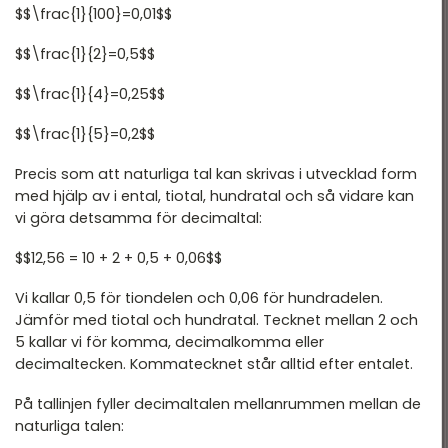
$$\frac{1}{100}=0,01$$
$$\frac{1}{2}=0,5$$
$$\frac{1}{4}=0,25$$
$$\frac{1}{5}=0,2$$
Precis som att naturliga tal kan skrivas i utvecklad form
med hjälp av i ental, tiotal, hundratal och så vidare kan
vi göra detsamma för decimaltal:
$$12,56 = 10 + 2 + 0,5 + 0,06$$
Vi kallar 0,5 för tiondelen och 0,06 för hundradelen.
Jämför med tiotal och hundratal. Tecknet mellan 2 och
5 kallar vi för komma, decimalkomma eller
decimaltecken. Kommatecknet står alltid efter entalet.
På tallinjen fyller decimaltalen mellanrummen mellan de
naturliga talen: