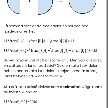
Tid & datum
På samma sätt är tre tredjedelar en hel och fyra
fjärdedelar en hel.
$$\frac{1}{3}+\frac{1}{3}+\frac{1}{3}=1$$
$$\frac{1}{4}+\frac{1}{4}+\frac{1}{4}+\frac{1}{4}=1$$
Du vet mycket väl att 6 är större än 3. Men vad är störst,
en sjättedel eller en tredjedel? Dela en kaka i sex delar
och en annan kaka i tre delar. Tredjedelarna är större,
vilket betyder att ⅓ är större än ⅙.
Alla bråk kan också skrivas som
decimaltal
. Några som
du måste kunna är:
$$\frac{1}{10}=0,1$$