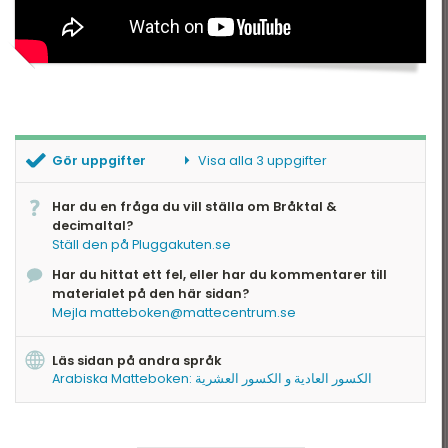
Gör uppgifter
Visa alla 3 uppgifter
Para ihop
Har du en fråga du vill ställa om Bråktal &
Dela upp tal
decimaltal?
Utvecklad form
Ställ den på Pluggakuten.se
Har du hittat ett fel, eller har du kommentarer till
materialet på den här sidan?
Mejla matteboken@mattecentrum.se
Läs sidan på andra språk
Arabiska Matteboken: الكسور العادية و الكسور العشرية