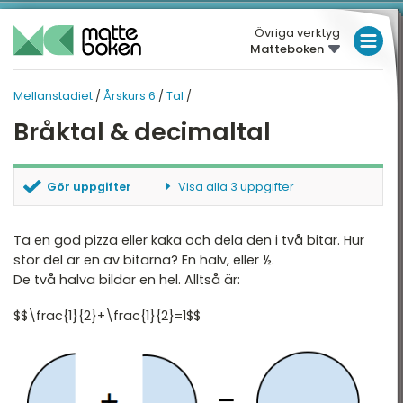
Övriga verktyg
Matteboken
LÅGSTADIET
Mellanstadiet
/
Årskurs 6
/
Tal
/
MELLANSTADIET
MELLANSTADIET
MELLANSTADIET
Bråktal & decimaltal
Översikt
HÖGSTADIET
ÅRSKURS 6
Översikt
rskurs 4
GYMNASIET
Gör uppgifter
Visa alla 3 uppgifter
rskurs 5
HÖGSKOLEPROV
Tal
Para ihop
Dela upp tal
Ta en god pizza eller kaka och dela den i två bitar. Hur
rskurs 6
DIGITALA VERKTYG
De fyra räknesätten
Utvecklad form
stor del är en av bitarna? En halv, eller ½.
De två halva bildar en hel. Alltså är:
Enheter
MATTE PÅ LÄTT SV
$$\frac{1}{2}+\frac{1}{2}=1$$
Geometri
KUL MED MATTE
Hjälpmedel
Statistik