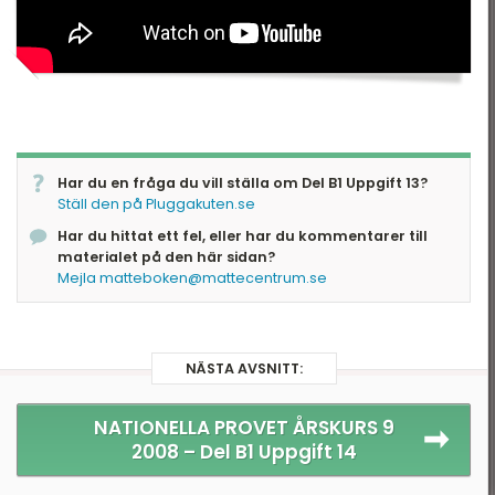
eometri
ationella prov
Har du en fråga du vill ställa om Del B1 Uppgift 13?
Ställ den på Pluggakuten.se
Har du hittat ett fel, eller har du kommentarer till
materialet på den här sidan?
Mejla matteboken@mattecentrum.se
NÄSTA AVSNITT:
NATIONELLA PROVET ÅRSKURS 9
2008 –
Del B1 Uppgift 14