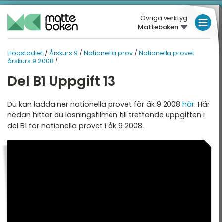
Övriga verktyg
Matteboken
LÅGSTADIET
Högstadiet
/
Årskurs 9
/
Nationella prov
/
Nationella provet
HÖGSTADIET
MELLANSTADIET
ÅRSKURS 9
årskurs 9 2008
/
HÖGSTADIET
Del B1 Uppgift 13
RSKURS 9
NATIONELLA PROV
Översikt
Översikt
GYMNASIET
Du kan ladda ner nationella provet för åk 9 2008
här
. Här
nedan hittar du lösningsfilmen till trettonde uppgiften i
HÖGSKOLEPROV
egativa tal
Nationella provet
del B1 för nationella provet i åk 9 2008.
årskurs 9 2008
DIGITALA VERKTYG
otenser och
Nationella provet
vadratrötter
årskurs 9 2009
MATTE PÅ LÄTT SV
rocent
KUL MED MATTE
tatistik och sannolikhet
ttryck, ekvationer och
unktioner