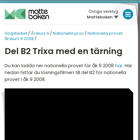
Övriga verktyg
Matteboken
LÅGSTADIET
Högstadiet
/
Årskurs 9
/
Nationella prov
/
Nationella provet
HÖGSTADIET
MELLANSTADIET
ÅRSKURS 9
årskurs 9 2008
/
HÖGSTADIET
Del B2 Trixa med en tärning
RSKURS 9
NATIONELLA PROV
Översikt
Översikt
GYMNASIET
Du kan ladda ner nationella provet för åk 9 2008
här
. Här
nedan hittar du lösningsfilmen till del B2 för nationella
HÖGSKOLEPROV
egativa tal
Nationella provet
provet i åk 9 2008.
årskurs 9 2008
DIGITALA VERKTYG
otenser och
Nationella provet
vadratrötter
årskurs 9 2009
MATTE PÅ LÄTT SV
rocent
KUL MED MATTE
tatistik och sannolikhet
ttryck, ekvationer och
unktioner