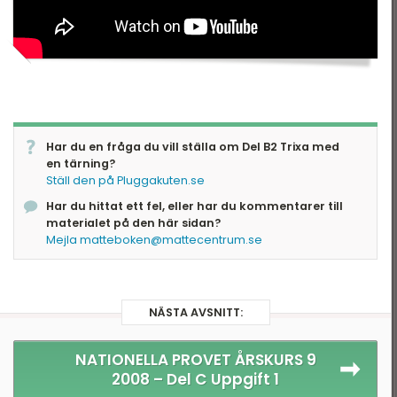
eometri
ationella prov
Har du en fråga du vill ställa om Del B2 Trixa med
en tärning?
Ställ den på Pluggakuten.se
Har du hittat ett fel, eller har du kommentarer till
materialet på den här sidan?
Mejla matteboken@mattecentrum.se
NÄSTA AVSNITT:
NATIONELLA PROVET ÅRSKURS 9
2008 –
Del C Uppgift 1