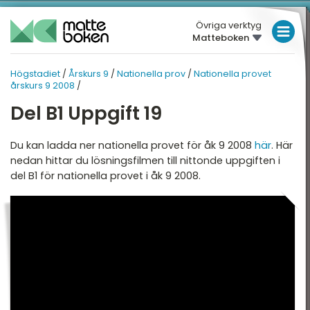
Övriga verktyg
Matteboken
LÅGSTADIET
Högstadiet
/
Årskurs 9
/
Nationella prov
/
Nationella provet
HÖGSTADIET
MELLANSTADIET
ÅRSKURS 9
årskurs 9 2008
/
HÖGSTADIET
Del B1 Uppgift 19
RSKURS 9
NATIONELLA PROV
Översikt
Översikt
GYMNASIET
Du kan ladda ner nationella provet för åk 9 2008
här
. Här
nedan hittar du lösningsfilmen till nittonde uppgiften i
HÖGSKOLEPROV
egativa tal
Nationella provet
del B1 för nationella provet i åk 9 2008.
årskurs 9 2008
DIGITALA VERKTYG
otenser och
Nationella provet
vadratrötter
årskurs 9 2009
MATTE PÅ LÄTT SV
rocent
KUL MED MATTE
tatistik och sannolikhet
ttryck, ekvationer och
unktioner