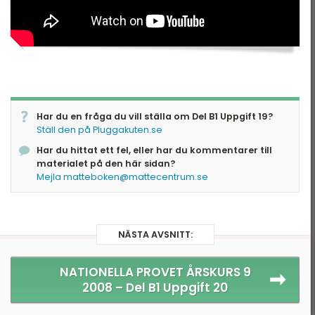
eometri
ationella prov
Har du en fråga du vill ställa om Del B1 Uppgift 19?
Ställ den på Pluggakuten.se
Har du hittat ett fel, eller har du kommentarer till
materialet på den här sidan?
Mejla matteboken@mattecentrum.se
NÄSTA AVSNITT:
NATIONELLA PROVET ÅRSKURS 9
2008 –
Del B1 Uppgift 20