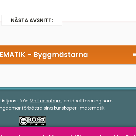
NÄSTA AVSNITT:
EMATIK –
Byggmästarna
tistjänst från
Mattecentrum
, en ideell förening som
ungdomar förbättra sina kunskaper i matematik.
v
Mattecentrum
är licensierad under en
Creative