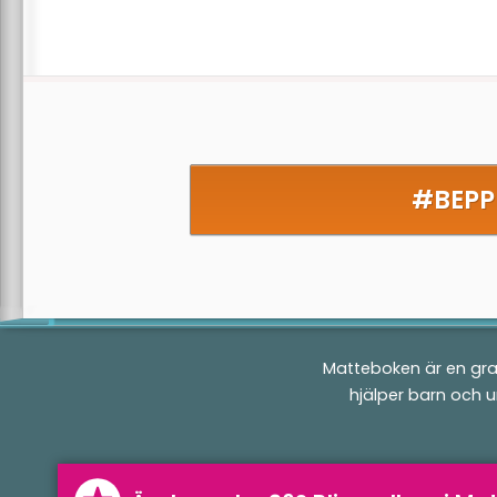
#BEPP
Matteboken är en gra
hjälper barn och 
Matteboken.se
a