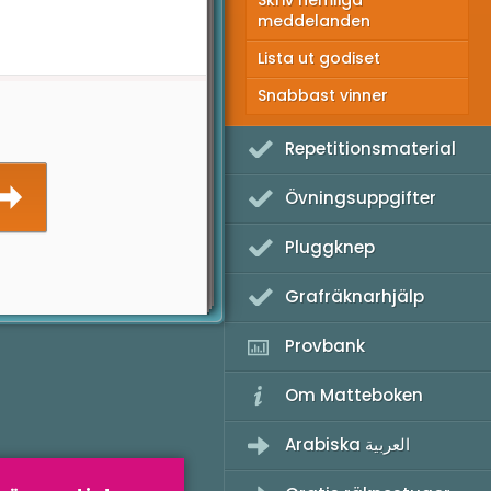
Skriv hemliga
meddelanden
Lista ut godiset
Snabbast vinner
Repetitionsmaterial
Övningsuppgifter
Pluggknep
Grafräknarhjälp
Provbank
Om Matteboken
Arabiska العربية