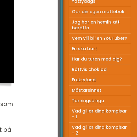
Yatzydags
Gör din egen mattebok
Jag har en hemlis att
berätta
Vem vill bli en YouTuber?
En ska bort
Har du turen med dig?
Rättvis choklad
Fruktstund
Mästarsinnet
Tärningsbingo
t som
Vad gillar dina kompisar
- 1
Vad gillar dina kompisar
t på
- 2