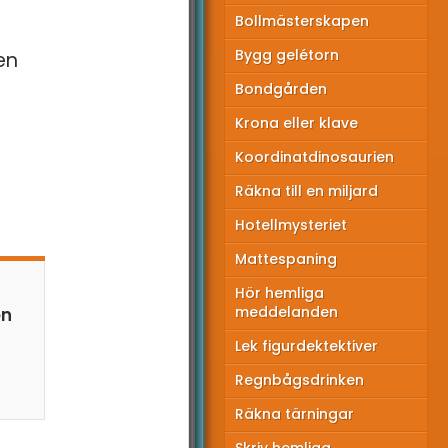
Bollmästerskapen
Bygg gelétorn
en
Bondgården
Krona eller klave
Koordinatdinosaurien
Räkna till en miljard
Hotellmysteriet
Mattespaning
Hör hemliga
meddelanden
en
Lek figurdektektiver
Regnbågsdrinken
Räkna tärningar