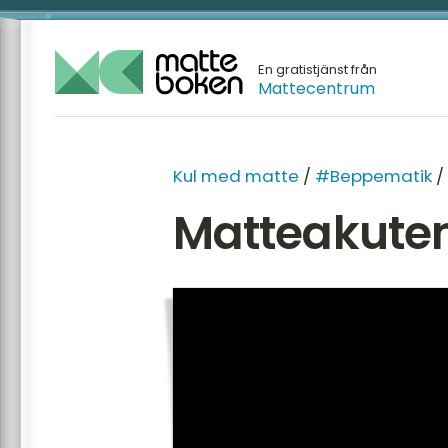
En gratistjänst från
Mattecentrum
Kul med matte
/
#Beppematik
/
Matteakuten