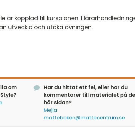
e är kopplad till kursplanen. I lärarhandledning
 kan utveckla och utöka övningen.
älla om
Har du hittat ett fel, eller har du
Style?
kommentarer till materialet på d
e
här sidan?
Mejla
matteboken@mattecentrum.se