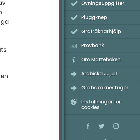
av
Övningsuppgifter
b
Pluggknep
gga
Grafräknarhjälp
Provbank
ats
Om Matteboken
Arabiska العربية
 en
Gratis räknestugor
Inställningar för
cookies