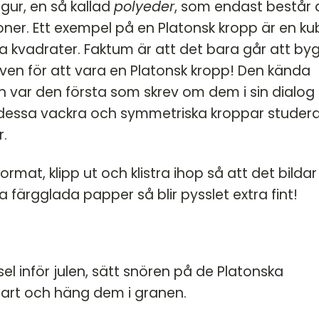
igur, en så kallad
polyeder
, som endast består 
ner. Ett exempel på en Platonsk kropp är en ku
iga kvadrater. Faktum är att det bara går att by
aven för att vara en Platonsk kropp! Den kända
n var den första som skrev om dem i sin dialog
dessa vackra och symmetriska kroppar studer
r.
ormat, klipp ut och klistra ihop så att det bildar
 färgglada papper så blir pysslet extra fint!
l inför julen, sätt snören på de Platonska
lart och häng dem i granen.