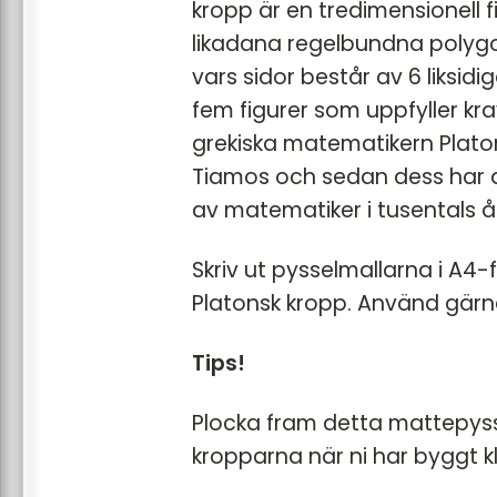
kropp är en tredimensionell f
likadana regelbundna polygo
vars sidor består av 6 liksid
fem figurer som uppfyller kr
grekiska matematikern Plato
Tiamos och sedan dess har 
av matematiker i tusentals å
Skriv ut pysselmallarna i A4-f
Platonsk kropp. Använd gärna
Tips!
Plocka fram detta mattepysse
kropparna när ni har byggt k