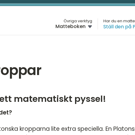
L
Övriga verktyg
Har du en matt
Matteboken
Ställ den på 
M
K
H
Ma
G
roppar
R
H
Pl
D
#B
 ett matematiskt pyssel!
M
Rä
ba
K
det?
Kl
nska kropparna lite extra speciella. En Platons
Da