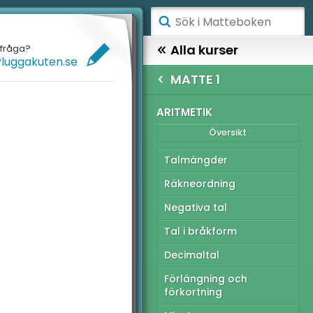
ÅGSTADIET
Alla kurser
efråga?
Pluggakuten.se
ELLANSTADIET
GYMNASIET
MATTE 1
ÖGSTADIET
TTE 1
ARITMETIK
Översikt
Översikt
YMNASIET
Talmängder
ÖGSKOLEPROV
itmetik
Räkneordning
IGITALA VERKTYG
gebra
Negativa tal
nktioner
ATTE PÅ LÄTT SV
Tal i bråkform
ometri
UL MED MATTE
Decimaltal
atistik och sannolikhet
Förlängning och
förkortning
tionella prov