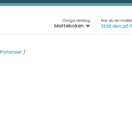
L
Övriga verktyg
Har du en matt
Matteboken
Ställ den på 
M
GYMNASIET
Översikt
H
MA
Potenser
/
Matte 1
G
Matte 2
H
Ar
Matte 3
D
Al
Matte 4
Fu
M
Matte 5
Ge
K
Mattespecialisering
St
Na