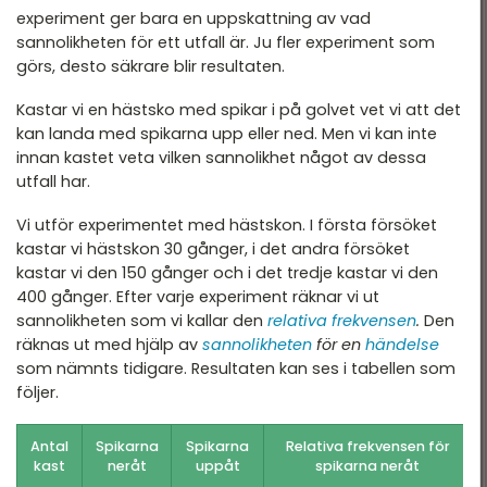
experiment ger bara en uppskattning av vad
sannolikheten för ett utfall är. Ju fler experiment som
görs, desto säkrare blir resultaten.
Kastar vi en hästsko med spikar i på golvet vet vi att det
kan landa med spikarna upp eller ned. Men vi kan inte
innan kastet veta vilken sannolikhet något av dessa
utfall har.
Vi utför experimentet med hästskon. I första försöket
kastar vi hästskon 30 gånger, i det andra försöket
kastar vi den 150 gånger och i det tredje kastar vi den
400 gånger. Efter varje experiment räknar vi ut
sannolikheten som vi kallar den
relativa frekvensen
.
Den
räknas ut med hjälp av
sannolikheten
för en
händelse
som nämnts tidigare. Resultaten kan ses i tabellen som
följer.
Antal
Spikarna
Spikarna
Relativa frekvensen för
kast
neråt
uppåt
spikarna neråt