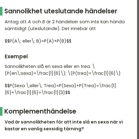
Sannolikhet uteslutande händelser
Antag att
A
och
B
är 2 händelser som inte kan hända
samtidigt (uteslutande). Det innebär att
$$P(A\; eller\; B)=P(A)+P(B)$$
Exempel
Sannolikheten slå en sexa eller en trea. \
(P(en\;sexa)=\frac{1}{6}\); \(P(trea)=\frac{1}{6}\)
$$P(Sexa \;eller\; Trea)=P(Sexa)+P(Trea)=\frac{1}
{6}+\frac{1}{6}=\frac{1}{3}$$
Komplementhändelse
Vad är sannolikheten för att inte slå en sexa när vi
kastar en vanlig sexsidig tärning?