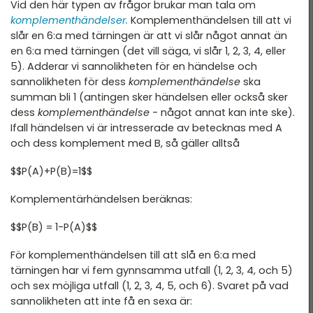
Vid den här typen av frågor brukar man tala om
komplementhändelser.
Komplementhändelsen till att vi
slår en 6:a med tärningen är att vi slår något annat än
en 6:a med tärningen (det vill säga, vi slår 1, 2, 3, 4, eller
5). Adderar vi sannolikheten för en händelse och
sannolikheten för dess
komplementhändelse
ska
summan bli 1 (antingen sker händelsen eller också sker
dess
komplementhändelse
- något annat kan inte ske).
Ifall händelsen vi är intresserade av betecknas med A
och dess komplement med B, så gäller alltså
$$P(A)+P(B)=1$$
Komplementärhändelsen beräknas:
$$P(B) = 1-P(A)$$
För komplementhändelsen till att slå en 6:a med
tärningen har vi fem gynnsamma utfall (1, 2, 3, 4, och 5)
och sex möjliga utfall (1, 2, 3, 4, 5, och 6). Svaret på vad
sannolikheten att inte få en sexa är: