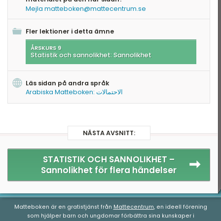
Mejla matteboken@mattecentrum.se
Fler lektioner i detta ämne
ÅRSKURS 9
Statistik och sannolikhet: Sannolikhet
Läs sidan på andra språk
Arabiska Matteboken: الاحتمالات
NÄSTA AVSNITT:
STATISTIK OCH SANNOLIKHET –
Sannolikhet för flera händelser
Matteboken är en gratistjänst från
Mattecentrum
, en ideell förening
som hjälper barn och ungdomar förbättra sina kunskaper i