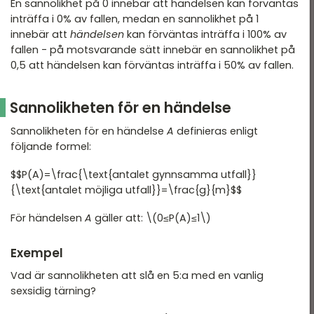
En sannolikhet på 0 innebär att händelsen kan förväntas
inträffa i 0% av fallen, medan en sannolikhet på 1
innebär att
händelsen
kan förväntas inträffa i 100% av
fallen - på motsvarande sätt innebär en sannolikhet på
0,5 att händelsen kan förväntas inträffa i 50% av fallen.
Sannolikheten för en händelse
Sannolikheten för en händelse
A
definieras enligt
följande formel:
$$P(A)=\frac{\text{antalet gynnsamma utfall}}
{\text{antalet möjliga utfall}}=\frac{g}{m}$$
För händelsen
A
gäller att: \(0≤P(A)≤1\)
Exempel
Vad är sannolikheten att slå en 5:a med en vanlig
sexsidig tärning?