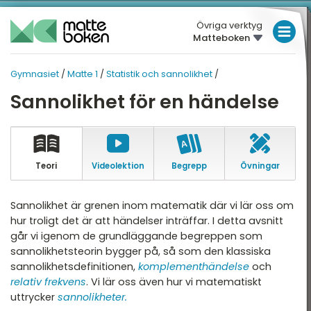
Övriga verktyg
Matteboken
LÅGSTADIET
Gymnasiet
/
Matte 1
/
Statistik och sannolikhet
/
MELLANSTADIET
GYMNASIET
GYMNASIET
Sannolikhet för en händelse
Översikt
HÖGSTADIET
MATTE 1
Översikt
atte 1
GYMNASIET
atte 2
HÖGSKOLEPROV
Teori
Video­lektion
Begrepp
Övningar
Aritmetik
atte 3
DIGITALA VERKTYG
Algebra
Sannolikhet är grenen inom matematik där vi lär oss om
atte 4
hur troligt det är att händelser inträffar. I detta avsnitt
Funktioner
MATTE PÅ LÄTT SV
går vi igenom de grundläggande begreppen som
atte 5
Geometri
sannolikhetsteorin bygger på, så som den klassiska
KUL MED MATTE
attespecialisering
sannolikhetsdefinitionen,
komplementhändelse
och
Statistik och sannolikhet
relativ frekvens
. Vi lär oss även hur vi matematiskt
uttrycker
sannolikheter.
Nationella prov