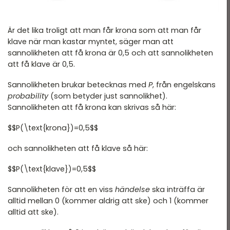
Är det lika troligt att man får krona som att man får
klave när man kastar myntet, säger man att
sannolikheten att få krona är 0,5 och att sannolikheten
att få klave är 0,5.
Sannolikheten brukar betecknas med
P
, från engelskans
probability
(som betyder just sannolikhet).
Sannolikheten att få krona kan skrivas så här:
$$P(\text{krona})=0,5$$
och sannolikheten att få klave så här:
$$P(\text{klave})=0,5$$
Sannolikheten för att en viss
händelse
ska inträffa är
alltid mellan 0 (kommer aldrig att ske) och 1 (kommer
alltid att ske).