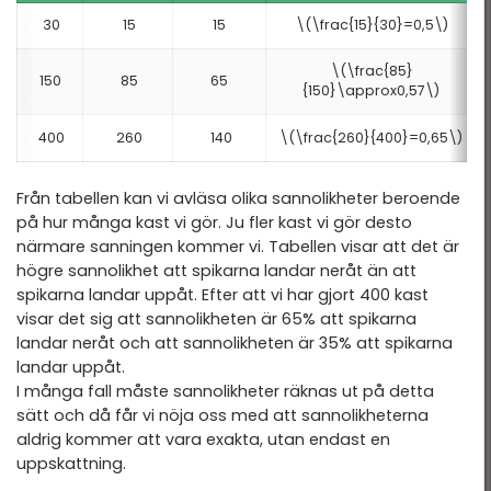
30
15
15
\(\frac{15}{30}=0,5\)
\(\frac{85}
150
85
65
{150}\approx0,57\)
400
260
140
\(\frac{260}{400}=0,65\)
Från tabellen kan vi avläsa olika sannolikheter beroende
på hur många kast vi gör. Ju fler kast vi gör desto
närmare sanningen kommer vi. Tabellen visar att det är
högre sannolikhet att spikarna landar neråt än att
spikarna landar uppåt. Efter att vi har gjort 400 kast
visar det sig att sannolikheten är 65% att spikarna
landar neråt och att sannolikheten är 35% att spikarna
landar uppåt.
I många fall måste sannolikheter räknas ut på detta
sätt och då får vi nöja oss med att sannolikheterna
aldrig kommer att vara exakta, utan endast en
uppskattning.