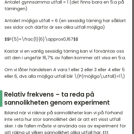
Antalet gynnsamma utfall = 1 (det finns bara en 5:a på
tärningen)
Antalet möjliga utfall = 6 (en sexsidig tärning har såklart
sex sidor och därför är sex olika utfall möjliga)
$$P(5)=\frac{1}{6}\approx0,167$$
Kastar vi en vanlig sexsidig tärning kan vi förväntas oss
att den i ungefär 16,7% av fallen kommer att visa en 5:a.
Om vi låter händelsen
A
vara 1 eller 2 eller 3 eller 4 eller 5
eller 6, dvs alla möjliga utfall blir \(P(möjliga\;utfall)=1\)
Relativ frekvens – ta reda på
sannolikheten genom experiment
Ibland när vi räknar på sannolikheter kan vi på förhand
inte veta hur stor sannolikhet det är att ett visst utfall
sker. I de fallen måste vi använda oss av experiment för
att räkna ut vilken sannolikhet olika utfall har. Ett