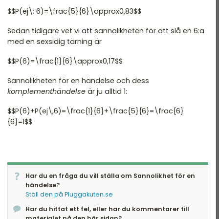
$$P(ej\: 6)=\frac{5}{6}\approx0,83$$
Sedan tidigare vet vi att sannolikheten för att slå en 6:a
med en sexsidig tärning är
$$P(6)=\frac{1}{6}\approx0,17$$
Sannolikheten för en händelse och dess
komplementhändelse
är ju alltid 1:
$$P(6)+P(ej\,6)=\frac{1}{6}+\frac{5}{6}=\frac{6}
{6}=1$$
Har du en fråga du vill ställa om Sannolikhet för en
händelse?
Ställ den på Pluggakuten.se
Har du hittat ett fel, eller har du kommentarer till
materialet på den här sidan?