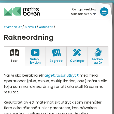
Övriga verktyg
Matteboken
LÅGSTADIET
Gymnasiet
/
Matte 1
/
Aritmetik
/
MELLANSTADIET
GYMNASIET
GYMNASIET
Räkneordning
Översikt
HÖGSTADIET
MATTE 1
Översikt
atte 1
GYMNASIET
atte 2
Video­
Tecken­
HÖGSKOLEPROV
Teori
Begrepp
Övningar
Aritmetik
lektion
språk
atte 3
DIGITALA VERKTYG
Algebra
När vi ska beräkna
ett
algebraiskt uttryck
med flera
atte 4
operationer (plus, minus, multiplikation, osv.) måste alla
Funktioner
MATTE PÅ LÄTT SV
följa samma räkneordning för att alla skall få samma
atte 5
Geometri
resultat.
KUL MED MATTE
attespecialisering
Statistik och sannolikhet
Resultatet av ett matematiskt uttryck som innehåller
flera olika räknesätt eller parenteser, kan påverkas
Nationella prov
beroende av i vilken ordning man gör de olika