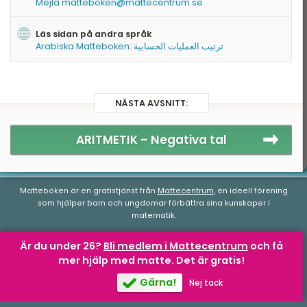
Mejla matteboken@mattecentrum.se
Läs sidan på andra språk
Arabiska Matteboken: ترتيب العمليات الحسابية
NÄSTA AVSNITT:
ARITMETIK –
Negativa tal
Matteboken är en gratistjänst från
Mattecentrum
, en ideell förening
som hjälper barn och ungdomar förbättra sina kunskaper i
matematik.
Är du under 26?
Bli medlem i Mattecentrum
och få
mer hjälp med matte.
Det är gratis!
Matteboken.se
av
Mattecentrum
är licensierad under en
Creative
Commons Attribution-NonCommercial-NoDerivatives 4.0
Gärna!
Nej tack
Internationell-licens
.