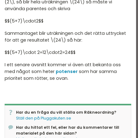
(2\), så blir hela uträkningen \(24\) så måste vi
använda parentes och skriva
$$(5+7)\cdot2$$
Sammantaget blir uträkningen och det rätta uttrycket
för att ge resultatet \(24\) så här:
$$(5+7)\cdot 2=12\cdot2=24$$
I ett senare avsnitt kommer vi även att bekanta oss
med något som heter
potenser
som har samma
prioritet som rötter, se ovan.
Har du en fråga du vill ställa om Räkneordning?
Ställ den på Pluggakuten.se
Har du hittat ett fel, eller har du kommentarer till
materialet på den här sidan?