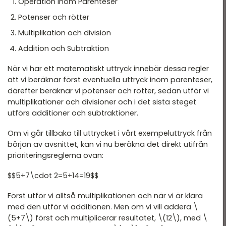
Operation inom Parenteser
Potenser och rötter
Multiplikation och division
Addition och Subtraktion
När vi har ett matematiskt uttryck innebär dessa regler
att vi beräknar först eventuella uttryck inom parenteser,
därefter beräknar vi potenser och rötter, sedan utför vi
multiplikationer och divisioner och i det sista steget
utförs additioner och subtraktioner.
Om vi går tillbaka till uttrycket i vårt exempeluttryck från
början av avsnittet, kan vi nu beräkna det direkt utifrån
prioriteringsreglerna ovan:
$$5+7\cdot 2=5+14=19$$
Först utför vi alltså multiplikationen och när vi är klara
med den utför vi additionen. Men om vi vill addera \
(5+7\) först och multiplicerar resultatet, \(12\), med \