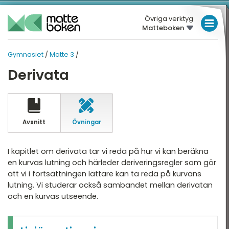
Övriga verktyg
Matteboken
LÅGSTADIET
Gymnasiet
/
Matte 3
/
MELLANSTADIET
GYMNASIET
GYMNASIET
Derivata
Översikt
HÖGSTADIET
MATTE 3
Översikt
atte 1
GYMNASIET
atte 2
HÖGSKOLEPROV
Avsnitt
Övningar
Algebraiska uttryck
atte 3
DIGITALA VERKTYG
Derivata
I kapitlet om derivata tar vi reda på hur vi kan beräkna
atte 4
en kurvas lutning och härleder deriveringsregler som gör
Derivatan och grafen
MATTE PÅ LÄTT SV
att vi i fortsättningen lättare kan ta reda på kurvans
atte 5
Integraler
lutning. Vi studerar också sambandet mellan derivatan
KUL MED MATTE
attespecialisering
och en kurvas utseende.
Trigonometri
Nationella prov