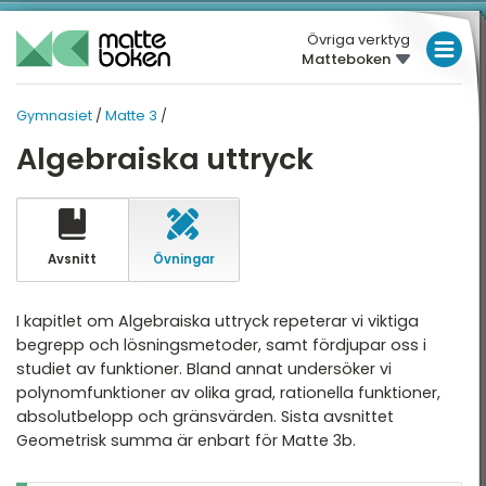
Övriga verktyg
Matteboken
LÅGSTADIET
Gymnasiet
/
Matte 3
/
MELLANSTADIET
GYMNASIET
GYMNASIET
Algebraiska uttryck
Översikt
HÖGSTADIET
MATTE 3
Översikt
atte 1
GYMNASIET
atte 2
HÖGSKOLEPROV
Avsnitt
Övningar
Algebraiska uttryck
atte 3
DIGITALA VERKTYG
Derivata
I kapitlet om Algebraiska uttryck repeterar vi viktiga
atte 4
begrepp och lösningsmetoder, samt fördjupar oss i
Derivatan och grafen
MATTE PÅ LÄTT SV
studiet av funktioner. Bland annat undersöker vi
atte 5
Integraler
polynomfunktioner av olika grad, rationella funktioner,
KUL MED MATTE
attespecialisering
absolutbelopp och gränsvärden. Sista avsnittet
Trigonometri
Geometrisk summa är enbart för Matte 3b.
Nationella prov