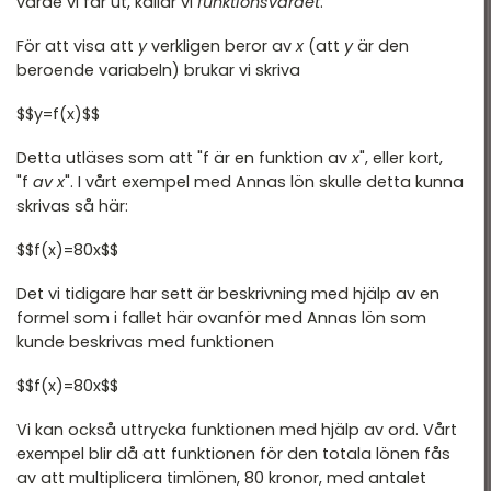
värde vi får ut, kallar vi
funktionsvärdet
.
För att visa att
y
verkligen beror av
x
(att
y
är den
beroende variabeln) brukar vi skriva
$$y=f(x)$$
Detta utläses som att "f är en funktion av
x
", eller kort,
"f
av x
". I vårt exempel med Annas lön skulle detta kunna
skrivas så här:
$$f(x)=80x$$
Det vi tidigare har sett är beskrivning med hjälp av en
formel som i fallet här ovanför med Annas lön som
kunde beskrivas med funktionen
$$f(x)=80x$$
Vi kan också uttrycka funktionen med hjälp av ord. Vårt
exempel blir då att funktionen för den totala lönen fås
av att multiplicera timlönen, 80 kronor, med antalet