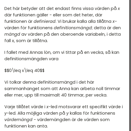
Det här betyder att det endast finns vissa värden på
x
där funktionen gäller - eller som det heter, där
funktionen är
definierad
. Vi brukar kalla alla tillåtna
x
-
värden för funktionens
definitionsmängd
; detta är den
mängd
av värden på den oberoende variabeln, i detta
fall
x
, som är tillåtna.
I fallet med Annas lön, om vi tittar på en vecka, så kan
definitionsmängden vara
$$0\leq x\leq 40$$
Vi tolkar denna definitionsmängd i det här
sammanhanget som att Anna kan arbeta noll timmar
eller mer, upp till maximalt 40 timmar, per vecka.
Varje tillåtet värde i
x
-led motsvarar ett specifikt värde i
y
-led. Alla möjliga värden på
y
kallas för funktionens
värdemängd
- värdemängden är de värden som
funktionen kan anta.