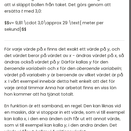
att vi släppt bollen från taket. Det görs genom att
ersätta
t
med 3,0:
$$v= 9,81 \cdot 3,0\approx 29 \text{ meter per
sekund}$$
För varje värde på
x
finns det exakt ett värde på
y
, och
det värdet beror på värdet av
x
- ändras värdet på
x
, så
ändras också värdet på
y
. Därför kallas
y
för den
beroende variabeln
och
x
för den
oberoende variabeln
;
värdet på variabeln
y
är beroende av vilket värdet är på
x
. I vårt exempel innebär detta helt enkelt att det för
varje antal timmar Anna har arbetat finns en viss lön
hon kommer att ha tjänat totalt.
En funktion är ett samband, en regel. Den kan liknas vid
en maskin, där vi stoppar in ett värde, som vi till exempel
kan kalla
x
, i den ena änden och får ut ett annat värde,
som vi till exempel kan kalla
y
, i den andra änden. Det