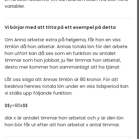
variabler.
Statistik
Nationella prov
Vi börjar med att titta på ett exempel på detta
Blandade exempel
Om Anna arbetar extra på helgerna, får hon en viss
timlön då hon arbetar. Annas totala lön för det arbete
hon utfört kan då ses som en funktion av antalet
timmar som hon jobbat; ju fler timmar hon arbetat,
desto mer kommer hon sammanlagt att ha tjänat.
Låt oss säga att Annas timlön är 80 kronor. För att
beskriva hennes totala lön under en viss tidsperiod kan
vi ställa upp följande funktion:
$$y=80x$$
där
x
är antalet timmar hon arbetat och
y
är den lön
hon bör får ut efter att hon arbetat
x
antal timmar.