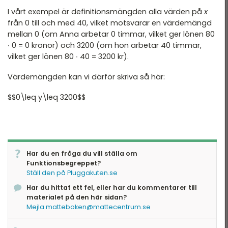
I vårt exempel är definitionsmängden alla värden på
x
från 0 till och med 40, vilket motsvarar en värdemängd
mellan 0 (om Anna arbetar 0 timmar, vilket ger lönen 80
∙ 0 = 0 kronor) och 3200 (om hon arbetar 40 timmar,
vilket ger lönen 80 ∙ 40 = 3200 kr).
Värdemängden kan vi därför skriva så här:
$$0\leq y\leq 3200$$
Har du en fråga du vill ställa om
Funktionsbegreppet?
Ställ den på Pluggakuten.se
Har du hittat ett fel, eller har du kommentarer till
materialet på den här sidan?
Mejla matteboken@mattecentrum.se