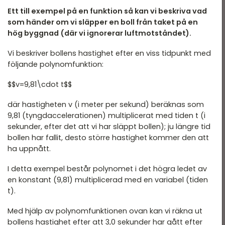
Ett till exempel på en funktion så kan vi beskriva vad
som händer om vi släpper en boll från taket på en
hög byggnad (där vi ignorerar luftmotståndet).
Vi beskriver bollens hastighet efter en viss tidpunkt med
följande polynomfunktion:
$$v=9,81\cdot t$$
där hastigheten v (i meter per sekund) beräknas som
9,81 (tyngdaccelerationen) multiplicerat med tiden t (i
sekunder, efter det att vi har släppt bollen); ju längre tid
bollen har fallit, desto större hastighet kommer den att
ha uppnått.
I detta exempel består polynomet i det högra ledet av
en konstant (9,81) multiplicerad med en variabel (tiden
t).
Med hjälp av polynomfunktionen ovan kan vi räkna ut
bollens hastighet efter att 3,0 sekunder har gått efter