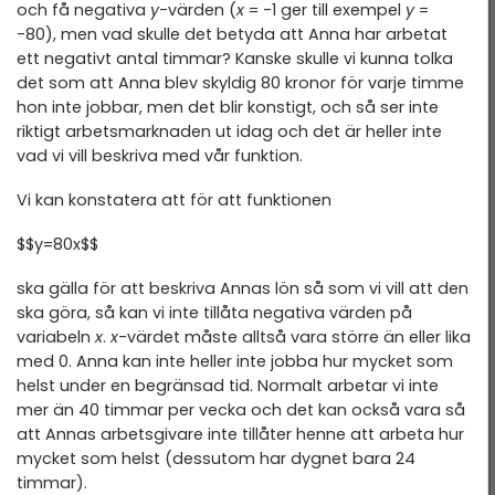
och få negativa
y
-värden (
x
= -1 ger till exempel
y
=
-80), men vad skulle det betyda att Anna har arbetat
ett negativt antal timmar? Kanske skulle vi kunna tolka
det som att Anna blev skyldig 80 kronor för varje timme
hon inte jobbar, men det blir konstigt, och så ser inte
riktigt arbetsmarknaden ut idag och det är heller inte
vad vi vill beskriva med vår funktion.
Vi kan konstatera att för att funktionen
$$y=80x$$
ska gälla för att beskriva Annas lön så som vi vill att den
ska göra, så kan vi inte tillåta negativa värden på
variabeln
x
.
x
-värdet måste alltså vara större än eller lika
med 0. Anna kan inte heller inte jobba hur mycket som
helst under en begränsad tid. Normalt arbetar vi inte
mer än 40 timmar per vecka och det kan också vara så
att Annas arbetsgivare inte tillåter henne att arbeta hur
mycket som helst (dessutom har dygnet bara 24
timmar).