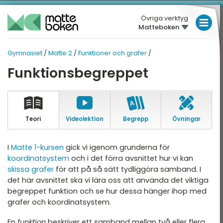
Övriga verktyg
Matteboken
LÅGSTADIET
Gymnasiet
/
Matte 2
/
Funktioner och grafer
/
MELLANSTADIET
GYMNASIET
GYMNASIET
Funktionsbegreppet
Översikt
HÖGSTADIET
MATTE 2
Översikt
atte 1
GYMNASIET
atte 2
HÖGSKOLEPROV
Teori
Video­lektion
Begrepp
Övningar
Algebra
atte 3
DIGITALA VERKTYG
Andragradsekvationer
I
Matte 1-kursen
gick vi igenom grunderna för
atte 4
koordinatsystem
och i det förra avsnittet hur vi kan
Funktioner och grafer
MATTE PÅ LÄTT SV
skissa grafer
för att på så sätt tydliggöra samband. I
atte 5
Linjära ekvationssystem
det här avsnittet ska vi lära oss att använda det viktiga
KUL MED MATTE
attespecialisering
begreppet funktion och se hur dessa hänger ihop med
Logik och geometri
grafer och koordinatsystem.
Logaritmer
En
funktion
beskriver ett samband mellan två eller flera