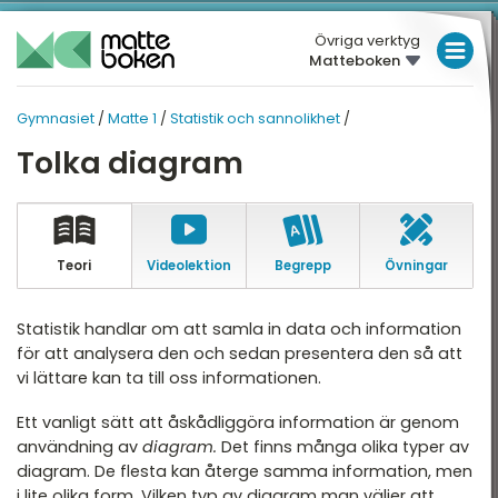
Övriga verktyg
Matteboken
LÅGSTADIET
Gymnasiet
/
Matte 1
/
Statistik och sannolikhet
/
MELLANSTADIET
GYMNASIET
GYMNASIET
Tolka diagram
Översikt
HÖGSTADIET
MATTE 1
Översikt
atte 1
GYMNASIET
atte 2
HÖGSKOLEPROV
Teori
Video­lektion
Begrepp
Övningar
Aritmetik
atte 3
DIGITALA VERKTYG
Algebra
Statistik handlar om att samla in data och information
atte 4
för att analysera den och sedan presentera den så att
Funktioner
MATTE PÅ LÄTT SV
vi lättare kan ta till oss informationen.
atte 5
Geometri
KUL MED MATTE
attespecialisering
Ett vanligt sätt att åskådliggöra information är genom
Statistik och sannolikhet
användning av
diagram.
Det finns många olika typer av
diagram. De flesta kan återge samma information, men
Nationella prov
i lite olika form. Vilken typ av diagram man väljer att