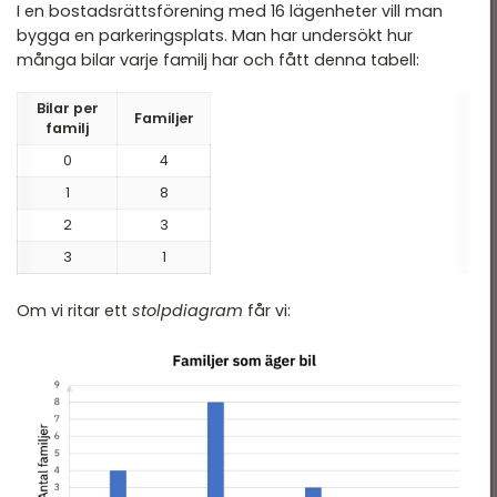
I en bostadsrättsförening med 16 lägenheter vill man
bygga en parkeringsplats. Man har undersökt hur
många bilar varje familj har och fått denna tabell:
Bilar per
Familjer
familj
0
4
1
8
2
3
3
1
Om vi ritar ett
stolpdiagram
får vi: