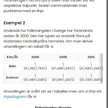
förändringen i tid och på
y-axeln
vad värdet var vid
respektive tidpunkt. Sedan sammanbinder man
punkterna med en linje.
Exempel 2
Undersök hur folkmängden i Sverige har förändrats
sedan år 2000. Den här typen av statistik finns på
Statistiska Centralbyråns hemsida. Om man skriver
utvecklingen i en tabell får vi:
Kön/År
2000
2005
2010
\
\
\
Män
(4\;392\;753\)
(4\;486\;550\)
(4\;690\;244\)
\
\
\
Kvinnor
(4\;490\;039\)
(4\;561\;202\)
(4\;725\;326\)
Utvecklingen är svårt att se i tabellen men om vi ritar ett
linjediagram
får vi: