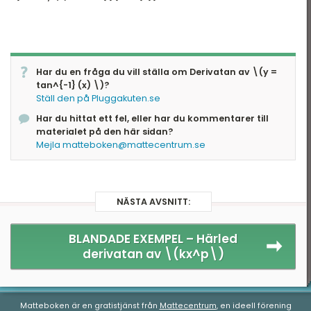
Har du en fråga du vill ställa om Derivatan av \(y =
tan^{-1} (x) \)?
Ställ den på Pluggakuten.se
Har du hittat ett fel, eller har du kommentarer till
materialet på den här sidan?
Mejla matteboken@mattecentrum.se
NÄSTA AVSNITT:
BLANDADE EXEMPEL –
Härled
derivatan av \(kx^p\)
Matteboken är en gratistjänst från
Mattecentrum
, en ideell förening