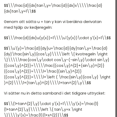
$$\\\frac{d}{dx}tan\,y=\frac{d}{dx}x\\\\\frac{d}
Nationella prov
{dx}tan\,y=1\\$$
Blandade exempel
Genom att sätta u = tan y kan vi beräkna derivatan
med hjälp av kedjeregeln:
$$\\\frac{d}{dx}u(y(x))=1\\\\u'(y(x))\cdot y'(x)=1\\$$
$$\\u'(y)=\frac{d}{dy}u=\frac{d}{dy}tan\,y=\frac{d}
{dy}\frac{sin\,y}{cos\,y}\\\\\left \{ kvotregeln \right
\}\\\\\frac{cos\,y\cdot cos\,y-(-sin\,y)\cdot sin\,y}
{(cos\,y)^{2}}=\\\\\frac{(cos\,y)^{2}+(sin\,y)^{2}}
{(cos\,y)^{2}}=\\\\1+\frac{(sin\,y)^{2}}
{(cos\,y)^{2}}=\\\\1+\left ( \frac{sin\,y}{cos\,y} \right
)^{2}\\\\1+(tan\,y)^{2}\\\\1+tan^{2}\,y\\$$
Vi sätter nu in detta samband i det tidigare uttrycket:
$$\\(1+tan^{2}\,y)\cdot y'(x)=1\\\\y'(x)=\frac{1}
{1+tan^{2}\,y}\\\\\left \{ tan\,y=x \right
\}\\\\y'(x)=\frac{1}{1+x^{2}}\\$$