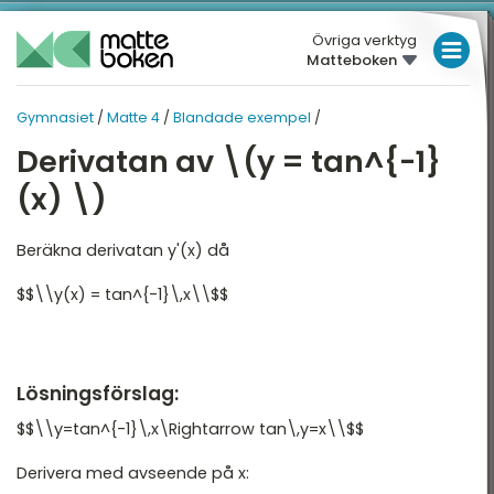
Övriga verktyg
Matteboken
LÅGSTADIET
Gymnasiet
/
Matte 4
/
Blandade exempel
/
MELLANSTADIET
GYMNASIET
GYMNASIET
Derivatan av \(y = tan^{-1}
Översikt
HÖGSTADIET
MATTE 4
(x) \)
Översikt
atte 1
GYMNASIET
Beräkna derivatan y'(x) då
atte 2
HÖGSKOLEPROV
Trigonometri
$$\\y(x) = tan^{-1}\,x\\$$
atte 3
DIGITALA VERKTYG
Derivata
atte 4
Skissa grafer och
MATTE PÅ LÄTT SV
asymptoter
atte 5
Lösningsförslag:
KUL MED MATTE
Integraler och
attespecialisering
$$\\y=tan^{-1}\,x\Rightarrow tan\,y=x\\$$
tillämpningar
Derivera med avseende på x:
Komplexa tal