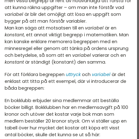
men vissa begrepp är rent av nödvändiga att förstå för
att kunna räkna uppgifter – om man inte förstår vad
variabel
är blir det omöjligt att lösa en uppgift som
bygger på att man förstår variabler.
Man kan säga att motsatsen till en
variabel
är en
konstant
, ett annat viktigt begrepp i matematiken. Man
kan kanske enklare memorera begreppen med en
minnesregel eller genom att tänka på ordens ursprung
och betydelse, så som att en
variabel
varierar och en
konstant
är ständigt (konstant) den samma.
För att förklara begreppen
uttryck
och
variabel
är det
enklast att titta på ett exempel, där vi introducerar de
båda begreppen:
En bokklubb erbjuder sina medlemmar att beställa
böcker billigt. Bokklubben har en medlemsavgift på 100
kronor och utöver det kostar varje bok man som
medlem beställer 20 kronor styck. Om vi ställer upp en
tabell över hur mycket det kostar att köpa ett visst
antal böcker, skulle det kunna se ut så här: