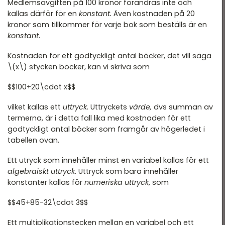
Medlemsavgiften på 100 kronor förändras inte och
kallas därför för en
konstant.
Även kostnaden på 20
kronor som tillkommer för varje bok som beställs är en
konstant
.
Kostnaden för ett godtyckligt antal böcker, det vill säga
\(x\) stycken böcker, kan vi skriva som
$$100+20\cdot x$$
vilket kallas ett
uttryck
. Uttryckets
värde,
dvs summan av
termerna, är i detta fall lika med kostnaden för ett
godtyckligt antal böcker som framgår av högerledet i
tabellen ovan.
Ett utryck som innehåller minst en variabel kallas för ett
algebraiskt uttryck
. Uttryck som bara innehåller
konstanter kallas för
numeriska uttryck
, som
$$45+85-32\cdot 3$$
Ett multiplikationstecken mellan en variabel och ett