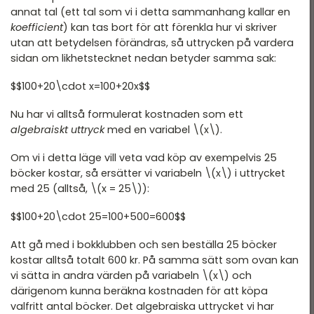
annat tal (ett tal som vi i detta sammanhang kallar en
koefficient
) kan tas bort för att förenkla hur vi skriver
utan att betydelsen förändras, så uttrycken på vardera
sidan om likhetstecknet nedan betyder samma sak:
$$100+20\cdot x=100+20x$$
Nu har vi alltså formulerat kostnaden som ett
algebraiskt uttryck
med en variabel \(x\).
Om vi i detta läge vill veta vad köp av exempelvis 25
böcker kostar, så ersätter vi variabeln \(x\) i uttrycket
med 25 (alltså, \(x = 25\)):
$$100+20\cdot 25=100+500=600$$
Att gå med i bokklubben och sen beställa 25 böcker
kostar alltså totalt 600 kr. På samma sätt som ovan kan
vi sätta in andra värden på variabeln \(x\) och
därigenom kunna beräkna kostnaden för att köpa
valfritt antal böcker. Det algebraiska uttrycket vi har