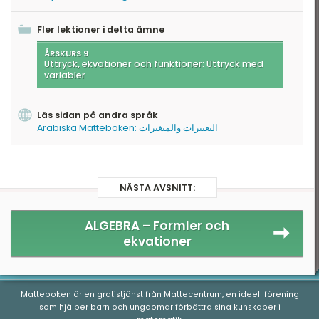
Fler lektioner i detta ämne
ÅRSKURS 9
Uttryck, ekvationer och funktioner: Uttryck med
variabler
Läs sidan på andra språk
Arabiska Matteboken: التعبيرات والمتغيرات
NÄSTA AVSNITT:
ALGEBRA –
Formler och
ekvationer
Matteboken är en gratistjänst från
Mattecentrum
, en ideell förening
som hjälper barn och ungdomar förbättra sina kunskaper i