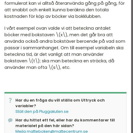
formulerat kan vi alltså återanvända gång på gång, för
att snabbt och enkelt kunna beräkna den totala
kostnaden för köp av böcker via bokklubben.
I vårt exempel ovan valde vi att beteckna antalet
böcker med bokstaven \(x\), men det går bra att
använda också andra bokstäver beroende på vad som
passar i sammanhanget. Om till exempel variabeln ska
beteckna tid, är det vanligt att man använder
bokstaven \(t\); ska man beteckna en sträcka, då
använder man ofta \(s\), etc.
Har du en fråga du vill ställa om Uttryck och
variabler?
Ställ den på Pluggakuten.se
Har du hittat ett fel, eller har du kommentarer till
materialet på den här sidan?
Mejla matteboken@mattecentrum.se