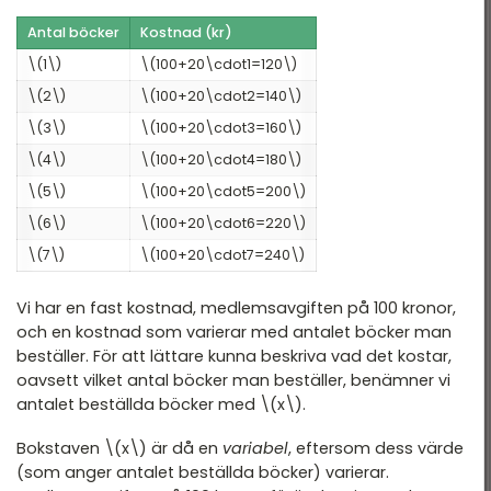
Antal böcker
Kostnad (kr)
\(1\)
\(100+20\cdot1=120\)
\(2\)
\(100+20\cdot2=140\)
\(3\)
\(100+20\cdot3=160\)
\(4\)
\(100+20\cdot4=180\)
\(5\)
\(100+20\cdot5=200\)
\(6\)
\(100+20\cdot6=220\)
\(7\)
\(100+20\cdot7=240\)
Vi har en fast kostnad, medlemsavgiften på 100 kronor,
och en kostnad som varierar med antalet böcker man
beställer. För att lättare kunna beskriva vad det kostar,
oavsett vilket antal böcker man beställer, benämner vi
antalet beställda böcker med \(x\).
Bokstaven \(x\) är då en
variabel
, eftersom dess värde
(som anger antalet beställda böcker) varierar.