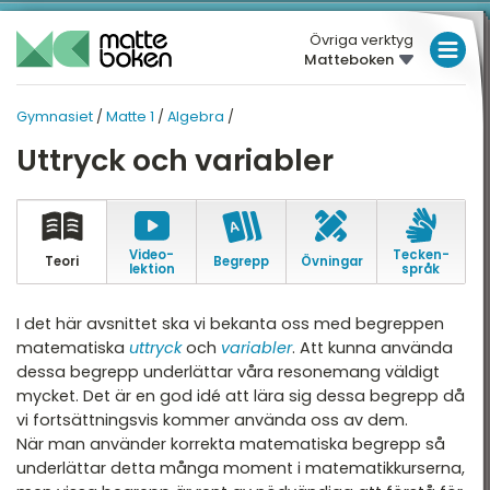
Övriga verktyg
Matteboken
LÅGSTADIET
Gymnasiet
/
Matte 1
/
Algebra
/
MELLANSTADIET
GYMNASIET
GYMNASIET
Uttryck och variabler
Översikt
HÖGSTADIET
MATTE 1
Översikt
atte 1
GYMNASIET
atte 2
Video­
Tecken­
HÖGSKOLEPROV
Teori
Begrepp
Övningar
Aritmetik
lektion
språk
atte 3
DIGITALA VERKTYG
Algebra
I det här avsnittet ska vi bekanta oss med begreppen
atte 4
matematiska
uttryck
och
variabler
. Att kunna använda
Funktioner
MATTE PÅ LÄTT SV
dessa begrepp underlättar våra resonemang väldigt
atte 5
Geometri
mycket. Det är en god idé att lära sig dessa begrepp då
KUL MED MATTE
attespecialisering
vi fortsättningsvis kommer använda oss av dem.
Statistik och sannolikhet
När man använder korrekta matematiska begrepp så
underlättar detta många moment i matematikkurserna,
Nationella prov