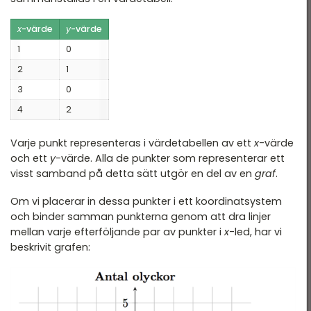
x
-värde
y
-värde
1
0
2
1
3
0
4
2
Varje punkt representeras i värdetabellen av ett
x
-värde
och ett
y
-värde. Alla de punkter som representerar ett
visst samband på detta sätt utgör en del av en
graf
.
Om vi placerar in dessa punkter i ett koordinatsystem
och binder samman punkterna genom att dra linjer
mellan varje efterföljande par av punkter i
x
-led, har vi
beskrivit grafen: