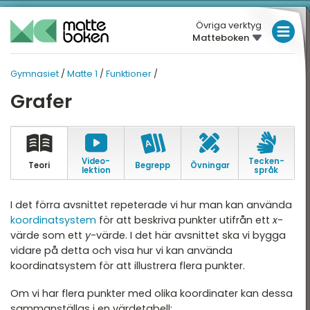
Övriga verktyg
Matteboken
LÅGSTADIET
Gymnasiet
/
Matte 1
/
Funktioner
/
MELLANSTADIET
GYMNASIET
GYMNASIET
Grafer
Översikt
HÖGSTADIET
MATTE 1
Översikt
atte 1
GYMNASIET
atte 2
Video­
Tecken­
HÖGSKOLEPROV
Teori
Begrepp
Övningar
Aritmetik
lektion
språk
atte 3
DIGITALA VERKTYG
Algebra
I det förra avsnittet repeterade vi hur man kan använda
atte 4
koordinatsystem
för att beskriva punkter utifrån ett
x
-
Funktioner
MATTE PÅ LÄTT SV
värde som ett
y
-värde. I det här avsnittet ska vi bygga
atte 5
Geometri
vidare på detta och visa hur vi kan använda
KUL MED MATTE
attespecialisering
koordinatsystem för att illustrera flera punkter.
Statistik och sannolikhet
Om vi har flera punkter med olika koordinater kan dessa
Nationella prov
sammanställas i en värdetabell: