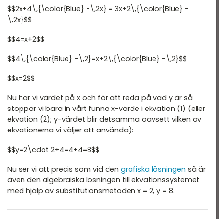
$$2x+4\,{\color{Blue} -\,2x} = 3x+2\,{\color{Blue} -
\,2x}$$
$$4=x+2$$
$$4\,{\color{Blue} -\,2}=x+2\,{\color{Blue} -\,2}$$
$$x=2$$
Nu har vi värdet på
x
och för att reda på vad
y
är så
stoppar vi bara in vårt funna
x
-värde i ekvation (1) (eller
ekvation (2);
y
-värdet blir detsamma oavsett vilken av
ekvationerna vi väljer att använda):
$$y=2\cdot 2+4=4+4=8$$
Nu ser vi att precis som vid den
grafiska lösningen
så är
även den algebraiska lösningen till ekvationssystemet
med hjälp av substitutionsmetoden
x
= 2,
y
= 8.