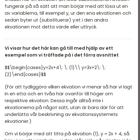
fungerar på så sätt att man börjar med att lösa ut en
Statistik
av variablerna, till exempel
y
, ur den ena ekvationen och
sedan byter ut (substituerar)
y
:et i den andra
Nationella prov
ekvationen mot detta värde eller uttryck.
Blandade exempel
Vi visar hur det här kan gå till med hjälp av ett
exempel som vi träffade på i det förra avsnittet
$$\begin{cases}y=2x+4\: \: (1)\\ y=3x+2\: \:
(2)\end{cases}$$
(För att tydliggöra vilken ekvation vi menar så har vi lagt
in en etta och en tvåa här ovanför till höger om
respektive ekvation. Dessa ingår alltså inte i
ekvationerna på något sätt, utan är bara där för att
underlätta vår beskrivning av ekvationssystemets
ekvationer.)
Om vi börjar med att titta på ekvation (1),
y
= 2
x
+ 4, så