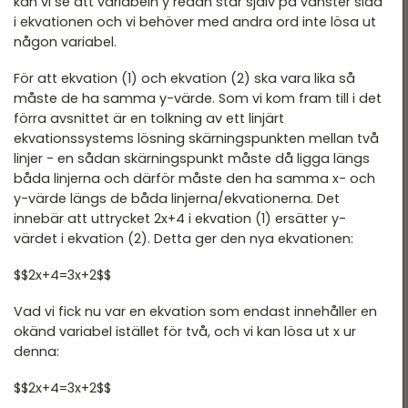
kan vi se att variabeln
y
redan står själv på vänster sida
i ekvationen och vi behöver med andra ord inte lösa ut
någon variabel.
För att ekvation (1) och ekvation (2) ska vara lika så
måste de ha samma
y
-värde. Som vi kom fram till i det
förra avsnittet är en tolkning av ett linjärt
ekvationssystems lösning skärningspunkten mellan två
linjer - en sådan skärningspunkt måste då ligga längs
båda linjerna och därför måste den ha samma
x
- och
y
-värde längs de båda linjerna/ekvationerna. Det
innebär att uttrycket 2x+4 i ekvation (1) ersätter y-
värdet i ekvation (2). Detta ger den nya ekvationen:
$$2x+4=3x+2$$
Vad vi fick nu var en ekvation som endast innehåller en
okänd variabel istället för två, och vi kan lösa ut
x
ur
denna:
$$2x+4=3x+2$$