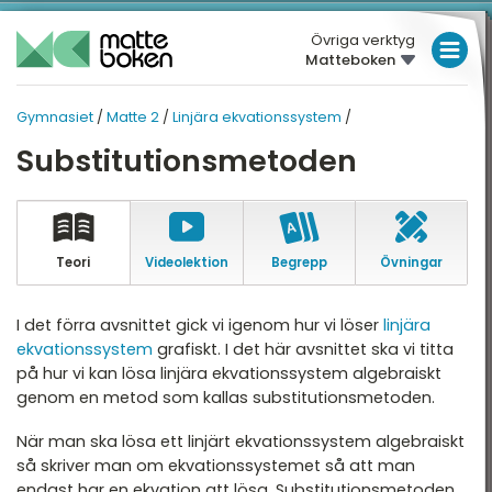
Övriga verktyg
Matteboken
LÅGSTADIET
Gymnasiet
/
Matte 2
/
Linjära ekvationssystem
/
MELLANSTADIET
GYMNASIET
GYMNASIET
Substitutionsmetoden
Översikt
HÖGSTADIET
MATTE 2
Översikt
atte 1
GYMNASIET
atte 2
HÖGSKOLEPROV
Teori
Video­lektion
Begrepp
Övningar
Algebra
atte 3
DIGITALA VERKTYG
Andragradsekvationer
I det förra avsnittet gick vi igenom hur vi löser
linjära
atte 4
ekvationssystem
grafiskt. I det här avsnittet ska vi titta
Funktioner och grafer
MATTE PÅ LÄTT SV
på hur vi kan lösa linjära ekvationssystem algebraiskt
atte 5
Linjära ekvationssystem
genom en metod som kallas
substitutionsmetoden
.
KUL MED MATTE
attespecialisering
Logik och geometri
När man ska lösa ett linjärt ekvationssystem algebraiskt
så skriver man om ekvationssystemet så att man
Logaritmer
endast har en ekvation att lösa.
Substitutionsmetoden