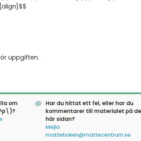
{align}$$
för uppgiften.
älla om
Har du hittat ett fel, eller har du
x^p\)?
kommentarer till materialet på d
e
här sidan?
Mejla
matteboken@mattecentrum.se