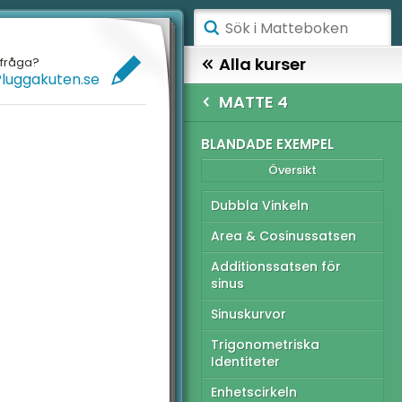
ÅGSTADIET
Alla kurser
efråga?
Pluggakuten.se
ELLANSTADIET
GYMNASIET
MATTE 4
ÖGSTADIET
TTE 4
BLANDADE EXEMPEL
Översikt
Översikt
YMNASIET
Dubbla Vinkeln
ÖGSKOLEPROV
igonometri
Area & Cosinussatsen
IGITALA VERKTYG
rivata
Additionssatsen för
sinus
issa grafer och
ATTE PÅ LÄTT SV
ymptoter
Sinuskurvor
UL MED MATTE
tegraler och
Trigonometriska
llämpningar
Identiteter
mplexa tal
Enhetscirkeln