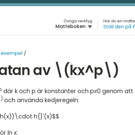
L
Övriga verktyg
Har du en matt
Matteboken
Ställ den på 
M
GYMNASIET
Översikt
H
MA
 exempel
/
Matte 1
G
vatan av \(kx^p\)
Matte 2
H
Tr
Matte 3
D
De
p
där k och p är konstanter och p≠0 genom att
Matte 4
Sk
M
x)
och använda kedjeregeln:
as
Matte 5
K
In
Mattespecialisering
h(x))\cdot h{}'(x)$$
ti
Ko
r ln x: