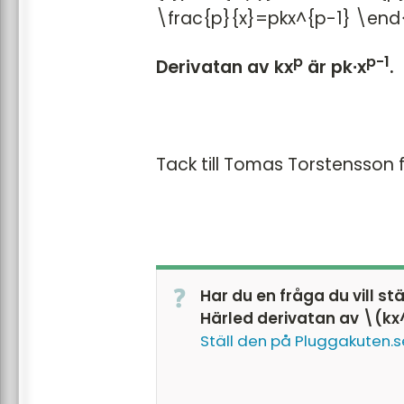
\frac{p}{x}=pkx^{p-1} \end
p
p-1
Derivatan av kx
är pk∙x
.
Tack till Tomas Torstensson 
Har du en fråga du vill st
Härled derivatan av \(k
Ställ den på Pluggakuten.s