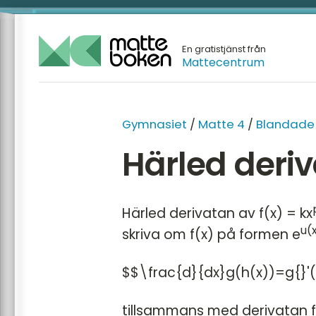
En gratistjänst från
Mattecentrum
Gymnasiet
/
Matte 4
/
Blandade
Härled deri
Härled derivatan av f(x) = kx
u(
skriva om f(x) på formen e
$$\frac{d}{dx}g(h(x))=g{}'(
tillsammans med derivatan fö