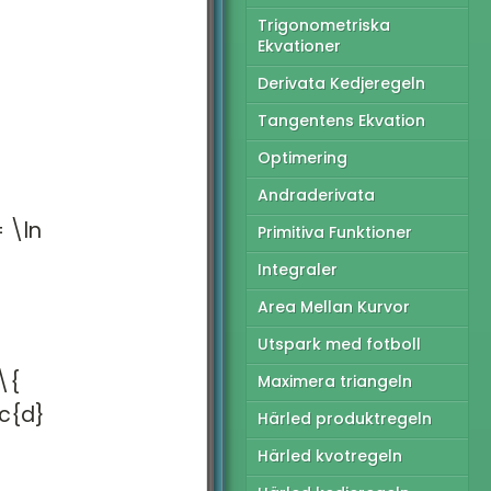
Trigonometriska
tionella prov
Ekvationer
andade exempel
Derivata Kedjeregeln
Tangentens Ekvation
Optimering
Andraderivata
 \ln
Primitiva Funktioner
Integraler
Area Mellan Kurvor
Utspark med fotboll
\{
Maximera triangeln
ac{d}
Härled produktregeln
Härled kvotregeln