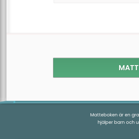
MATT
Matteboken är en gra
hjälper barn och 