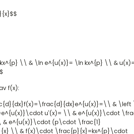
Na
}{x}$$
Bl
x^{p} \\ & \ln e^{u(x)}= \ln kx^{p} \\ & u(x)=
$$
v f(x):
ac{d}{dx}f(x)=\frac{d}{dx}e^{u(x)}=\\ & \left 
=e^{u(x)}\cdot u'(x)= \\ & e^{u(x)}\cdot \fr
\ & e^{u(x)}\cdot (p\cdot \frac{1}
{x} \\ & f(x)\cdot \frac{p}{x}=kx^{p}\cdot