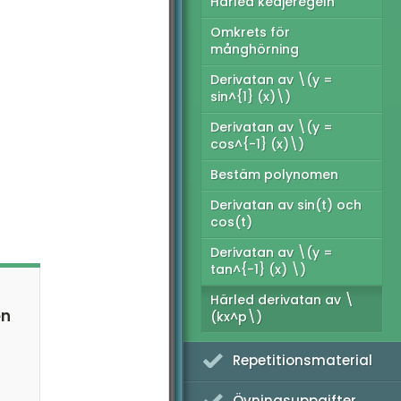
Härled kedjeregeln
Omkrets för
månghörning
Derivatan av \(y =
sin^{1} (x)\)
Derivatan av \(y =
cos^{-1} (x)\)
Bestäm polynomen
Derivatan av sin(t) och
cos(t)
Derivatan av \(y =
tan^{-1} (x) \)
Härled derivatan av \
en
(kx^p\)
Repetitionsmaterial
Övningsuppgifter