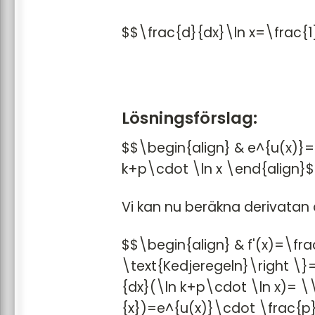
$$\frac{d}{dx}\ln x=\frac{1
Lösningsförslag:
$$\begin{align} & e^{u(x)}=k
k+p\cdot \ln x \end{align}
Vi kan nu beräkna derivatan a
$$\begin{align} & f'(x)=\fr
\text{Kedjeregeln}\right \}
{dx}(\ln k+p\cdot \ln x)= \
{x})=e^{u(x)}\cdot \frac{p}