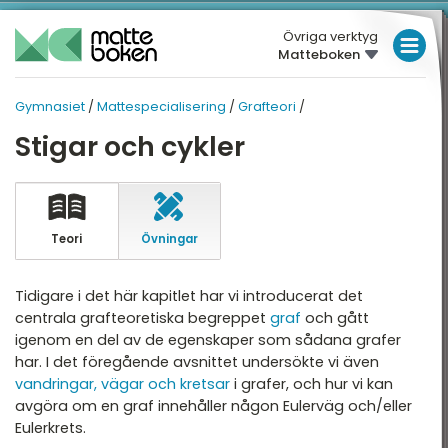
Övriga verktyg
Matteboken
LÅGSTADIET
Gymnasiet
/
Mattespecialisering
/
Grafteori
/
MELLANSTADIET
GYMNASIET
GYMNASIET
Stigar och cykler
Översikt
HÖGSTADIET
MATTESPECIALISERING
Översikt
atte 1
GYMNASIET
atte 2
HÖGSKOLEPROV
Teori
Övningar
Linjär algebra
atte 3
DIGITALA VERKTYG
Differentialekvationer
Tidigare i det här kapitlet har vi introducerat det
atte 4
centrala grafteoretiska begreppet
graf
och gått
Sannolikhetsteori
MATTE PÅ LÄTT SV
igenom en del av de egenskaper som sådana grafer
atte 5
Logik
har. I det föregående avsnittet undersökte vi även
KUL MED MATTE
attespecialisering
vandringar, vägar och kretsar
i grafer, och hur vi kan
Spelteori
avgöra om en graf innehåller någon Eulerväg och/eller
Eulerkrets.
Beräkningsmatematik