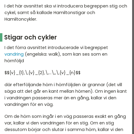
I det här avsnittet ska vi introducera begreppen stig och
Linjär optimering
cykel, samt så kallade Hamiltonstigar och
Hamiltoncykler.
Krypteringsmatematik
Grafteori
Stigar och cykler
I det förra avsnittet introducerade vi begreppet
vandring
(engelska: walk), som kan ses som en
hörnföljd
$${v}_{1},\,{v}_{2},\,...\,,\,{v}_{n}$$
där efterföljande hörn i hörnföljden är grannar (det vill
säga att det går en kant mellan hörnen). Om ingen kant
i vandringen passeras mer än en gång, kallar vi den
vandringen för en väg.
Om de hörn som ingår i en väg passeras exakt en gång
var, kallar vi den vandringen för en stig. Om en stig
dessutom börjar och slutar i samma hörn, kallar vi den