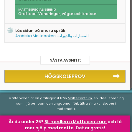
MATTESPECIALISERING
Grafteori: Vandringar, vägar och kretsar
Läs sidan på andra språk
Arabiska Matteboken: المسارات والدورات
NÄSTA AVSNITT:
HÖGSKOLEPROV
Matteboken är en gratistjänst från
Mattecentrum
, en ideell förening
som hjälper barn och ungdomar förbättra sina kunskaper i
matematik.
Är du under 26?
Bli medlem i Mattecentrum
och få
mer hjälp med matte.
Det är gratis!
Matteboken.se
av
Mattecentrum
är licensierad under en
Creative