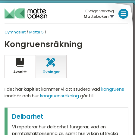
Övriga verktyg
Matteboken
LÅGSTADIET
Gymnasiet
/
Matte 5
/
MELLANSTADIET
GYMNASIET
GYMNASIET
Kongruensräkning
Översikt
HÖGSTADIET
MATTE 5
Översikt
atte 1
GYMNASIET
atte 2
HÖGSKOLEPROV
Avsnitt
Övningar
Mängdlära
atte 3
DIGITALA VERKTYG
Kongruensräkning
I det här kapitlet kommer vi att studera vad
kongruens
atte 4
innebär och hur
kongruensräkning
går till.
Talföljder och
MATTE PÅ LÄTT SV
bevisteknik
atte 5
KUL MED MATTE
Kombinatorik
attespecialisering
Delbarhet
Differentialekvationer
Vi repeterar hur delbarhet fungerar, vad en
primtalsfaktorisering är, samt hur vi kan uttrycka