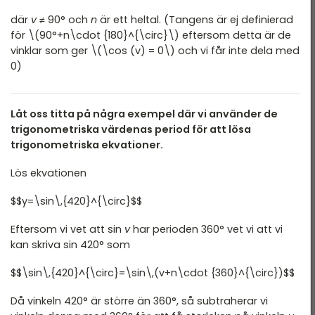
där
v
≠ 90° och
n
är ett heltal. (Tangens är ej definierad
för \(90°+n\cdot {180}^{\circ}\) eftersom detta är de
vinklar som ger \(\cos (v) = 0\) och vi får inte dela med
0)
Låt oss titta på några exempel där vi använder de
trigonometriska värdenas period för att lösa
trigonometriska ekvationer.
Lös ekvationen
$$y=\sin\,{420}^{\circ}$$
Eftersom vi vet att sin
v
har perioden 360° vet vi att vi
kan skriva sin 420° som
$$\sin\,{420}^{\circ}=\sin\,(v+n\cdot {360}^{\circ})$$
Då vinkeln 420° är större än 360°, så subtraherar vi