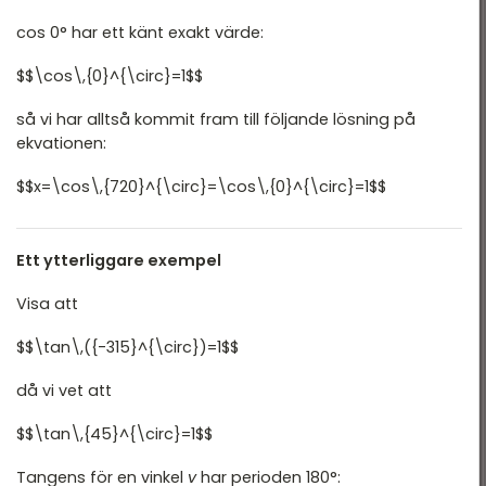
cos 0° har ett känt exakt värde:
$$\cos\,{0}^{\circ}=1$$
så vi har alltså kommit fram till följande lösning på
ekvationen:
$$x=\cos\,{720}^{\circ}=\cos\,{0}^{\circ}=1$$
Ett ytterliggare exempel
Visa att
$$\tan\,({-315}^{\circ})=1$$
då vi vet att
$$\tan\,{45}^{\circ}=1$$
Tangens för en vinkel
v
har perioden 180°: