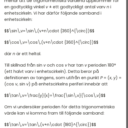
menar att de trigonometriska värdena uppkommer för
en godtycklig vinkel
v
± ett godtyckligt antal varv
n
i
enhetscirkeln. Vi har därför följande samband i
enhetscirkeln:
$$\sin\,v=\sin\,(v+n\cdot {360}^{\circ})$$
$$\cos\,v=\cos\,(v+n\cdot {360}^{\circ})$$
där
n
är ett heltal.
Till skillnad från sin
v
och cos
v
har tan
v
perioden 180°
(ett halvt varv i enhetscirkeln). Detta beror på
definitionen av tangens, som utifrån en punkt
P
= (
x
,
y
) =
(cos
v
, sin
v
) på enhetscirkelns periferi innebär att
$$\tan\,v=\frac{y}{x}=\frac{\sin\,v}{\cos\,v}$$
Om vi undersöker perioden för detta trigonometriska
värde kan vi komma fram till följande samband:
$$\tan\,v=\tan\,(v+n\cdot {180}^{\circ})$$