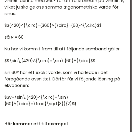
vinkeln denna med 360° för att få storleken på vinkeln
v
,
vilket ju ska ge oss samma trigonometriska värde för
sinus:
$${420}^{\circ}-{360}^{\circ}={60}^{\circ}$$
så
v
= 60°.
Nu har vi kommit fram till att följande samband gäller:
$$\sin\,{420}^{\circ}=\sin\,{60}^{\circ}$$
sin 60° har ett exakt värde, som vi härledde i det
föregående avsnittet. Därför får vi följande lösning på
ekvationen:
$$y=\sin\,{420}^{\circ}=\sin\,
{60}^{\circ}=\frac{\sqrt{3}}{2}$$
Här kommer ett till exempel