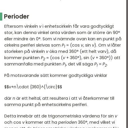
Perioder
Eftersom vinkeln
v
i enhetscirkeln får vara godtyckligt
stor, kan denna vinkel anta värden som är större än 90°
eller mindre än 0°. Som vi nämnde ovan kan en punkt på
cirkelns periferi skrivas som
P
= (cos
v
, sin
v
). Om vi låter
1
storleken på vinkeln
v
öka med 360° (ett helt varv), då
kommer punkten
P
= (cos (
v
+ 360°), sin (
v
+ 360°)) att
2
sammanfalla med punkten
P
, det vill säga
P
=
P
.
1
1
2
På motsvarande sätt kommer godtyckliga vinklar
$$v+n\cdot {360}^{\circ}$$
där
n
är ett heltal, att resultera i att vi återkommer till
samma punkt på enhetscirkelns periferi.
Detta innebär att de trigonometriska värdena för sin
v
och cos
v
kommer att ha
perioden
360°, med vilket vi