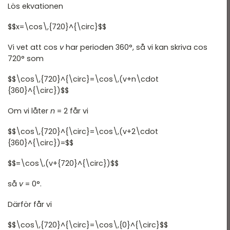
Lös ekvationen
$$x=\cos\,{720}^{\circ}$$
Vi vet att cos
v
har perioden 360°, så vi kan skriva cos
720° som
$$\cos\,{720}^{\circ}=\cos\,(v+n\cdot
{360}^{\circ})$$
Om vi låter
n
= 2 får vi
$$\cos\,{720}^{\circ}=\cos\,(v+2\cdot
{360}^{\circ})=$$
$$=\cos\,(v+{720}^{\circ})$$
så
v
= 0°.
Därför får vi
$$\cos\,{720}^{\circ}=\cos\,{0}^{\circ}$$