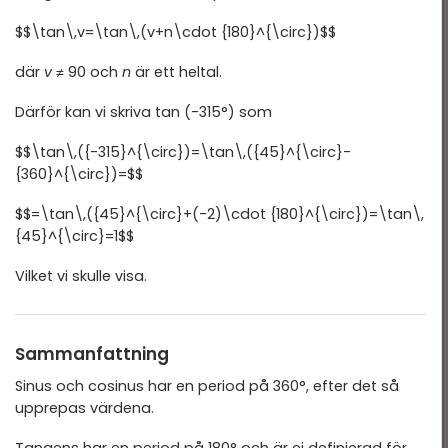
$$\tan\,v=\tan\,(v+n\cdot {180}^{\circ})$$
där
v
≠ 90 och
n
är ett heltal.
Därför kan vi skriva tan (-315°) som
$$\tan\,({-315}^{\circ})=\tan\,({45}^{\circ}-
{360}^{\circ})=$$
$$=\tan\,({45}^{\circ}+(-2)\cdot {180}^{\circ})=\tan\,
{45}^{\circ}=1$$
Vilket vi skulle visa.
Sammanfattning
Sinus och cosinus har en period på 360°, efter det så
upprepas värdena.