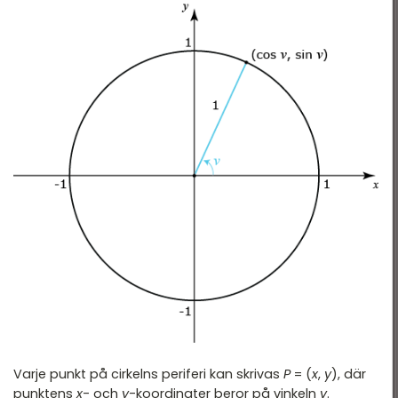
Varje punkt på cirkelns periferi kan skrivas
P
= (
x
,
y
), där
punktens
x
- och
y
-koordinater beror på vinkeln
v
.