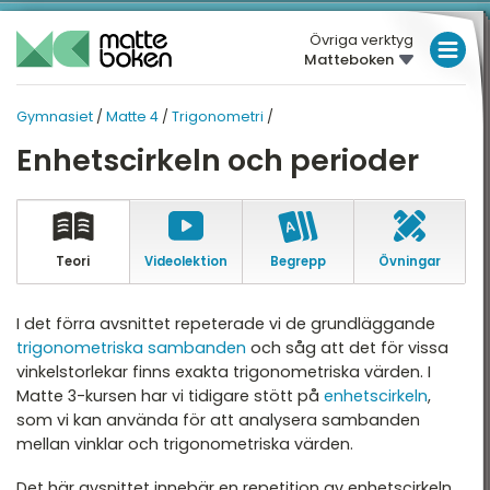
Övriga verktyg
Matteboken
LÅGSTADIET
Gymnasiet
/
Matte 4
/
Trigonometri
/
MELLANSTADIET
GYMNASIET
GYMNASIET
Enhetscirkeln och perioder
Översikt
HÖGSTADIET
MATTE 4
Översikt
atte 1
GYMNASIET
atte 2
HÖGSKOLEPROV
Teori
Video­lektion
Begrepp
Övningar
Trigonometri
atte 3
DIGITALA VERKTYG
Derivata
I det förra avsnittet repeterade vi de grundläggande
atte 4
trigonometriska sambanden
och såg att det för vissa
Skissa grafer och
MATTE PÅ LÄTT SV
vinkelstorlekar finns exakta trigonometriska värden. I
asymptoter
atte 5
Matte 3-kursen har vi tidigare stött på
enhetscirkeln
,
KUL MED MATTE
Integraler och
attespecialisering
som vi kan använda för att analysera sambanden
tillämpningar
mellan vinklar och trigonometriska värden.
Komplexa tal
Det här avsnittet innebär en repetition av enhetscirkeln