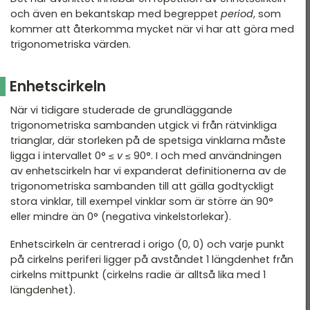
och även en bekantskap med begreppet
period
, som
Nationella prov
kommer att återkomma mycket när vi har att göra med
Blandade exempel
trigonometriska värden.
Enhetscirkeln
När vi tidigare studerade de grundläggande
trigonometriska sambanden utgick vi från rätvinkliga
trianglar, där storleken på de spetsiga vinklarna måste
ligga i intervallet 0° ≤
v
≤ 90°. I och med användningen
av enhetscirkeln har vi expanderat definitionerna av de
trigonometriska sambanden till att gälla godtyckligt
stora vinklar, till exempel vinklar som är större än 90°
eller mindre än 0° (negativa vinkelstorlekar).
Enhetscirkeln är centrerad i origo (0, 0) och varje punkt
på cirkelns periferi ligger på avståndet 1 längdenhet från
cirkelns mittpunkt (cirkelns radie är alltså lika med 1
längdenhet).