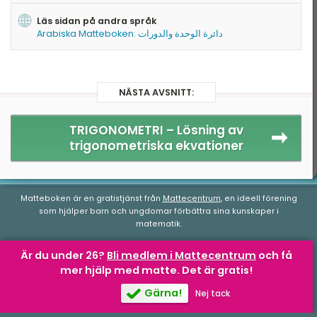
Läs sidan på andra språk
Arabiska Matteboken: دائرة الوحدة والدورات
NÄSTA AVSNITT:
TRIGONOMETRI –
Lösning av
trigonometriska ekvationer
Matteboken är en gratistjänst från
Mattecentrum
, en ideell förening
som hjälper barn och ungdomar förbättra sina kunskaper i
matematik.
Är du under 26?
Bli medlem i Mattecentrum
och få
mer hjälp med matte.
Det är gratis!
Matteboken.se
av
Mattecentrum
är licensierad under en
Creative
Commons Attribution-NonCommercial-NoDerivatives 4.0
Gärna!
Nej tack
Internationell-licens
.