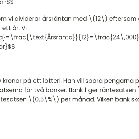
or}$$
 om vi dividerar årsräntan med \(12\) eftersom
ett år. Vi
a}=\frac{\text{Årsränta}}{12}=\frac{24\,000
or}$$
kronor på ett lotteri. Han vill spara pengarna 
tserna för två banker. Bank 1 ger räntesatsen 
äntesatsen \(0,5\%\) per månad. Vilken bank sk