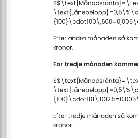
$$\text{Månadsränta}=\tex
\text{Lånebelopp}=0,5\%\c
{100}\cdot100\,500=0,005\
Efter andra månaden så kom
kronor.
För tredje månaden kommer
$$\text{Månadsränta}=\tex
\text{Lånebelopp}=0,5\%\c
{100}\cdot101\,002,5=0,005
Efter tredje månaden så kom
kronor.