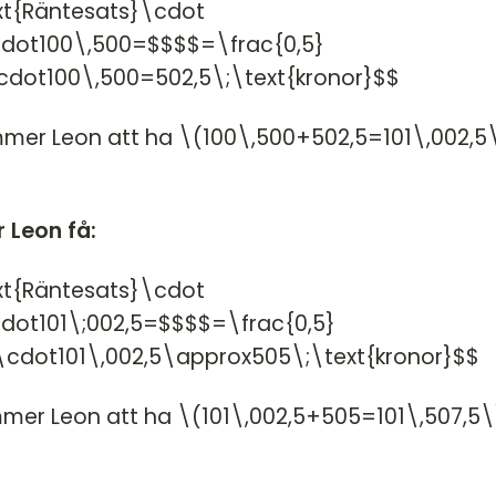
t{Räntesats}\cdot
dot100\,500=$$$$=\frac{0,5}
cdot100\,500=502,5\;\text{kronor}$$
mer Leon att ha \(100\,500+502,5=101\,002,5
 Leon få:
t{Räntesats}\cdot
dot101\;002,5=$$$$=\frac{0,5}
\cdot101\,002,5\approx505\;\text{kronor}$$
mer Leon att ha \(101\,002,5+505=101\,507,5\