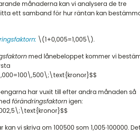
rvarande månaderna kan vi analysera de tre
hitta ett samband för hur räntan kan bestämm
ringsfaktorn:
\(1+0,005=1,005\).
gsfaktorn
med lånebeloppet kommer vi best
rsta
,000=100\,500\;\text{kronor}$$
engarna har vuxit till efter andra månaden så
 med
förändringsfaktorn
igen:
002,5\;\text{kronor}$$
 här kan vi skriva om 100500 som 1,005∙100000. De