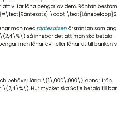
r att vi får låna pengar av dem. Räntan bestä
}=\text{Räntesats} \cdot \text{Lånebelopp}
menar man med
räntesatsen
årsräntan som ange
\(2,4\%\) så innebär det att man ska betala- e
pengar man lånar av- eller lånar ut till banken 
och behöver låna \(1\,000\,000\) kronor från
 \(2,4\%\). Hur mycket ska Sofie betala till ba