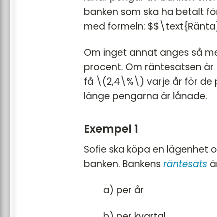
banken som ska ha betalt fö
med formeln: $$\text{Ränta
Om inget annat anges så 
procent. Om räntesatsen är 
få \(2,4\%\) varje år för de 
länge pengarna är lånade.
Exempel 1
Sofie ska köpa en lägenhet 
banken. Bankens
räntesats
är
a) per år
b) per kvartal