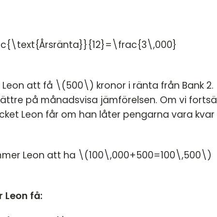
{\text{Årsränta}}{12}=\frac{3\,000}
on att få \(500\) kronor i ränta från Bank 2.
bättre på månadsvisa jämförelsen. Om vi fortsä
ycket Leon får om han låter pengarna vara kvar
mmer Leon att ha \(100\,000+500=100\,500\)
Leon få: