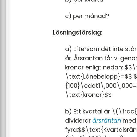
c) per månad?
Lösningsförslag
:
a) Eftersom det inte står
år. Årsräntan får vi ge
kronor enligt nedan: $$
\text{Lånebelopp}=$$ $
{100}\cdot1\,000\,000
\text{kronor}$$
b) Ett kvartal är \(\frac
dividerar
årsräntan
med
fyra:$$\text{Kvartalsrä