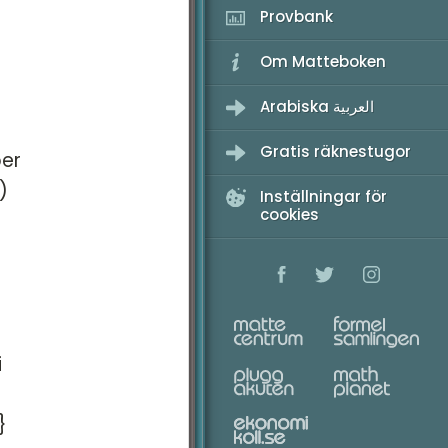
Provbank
Om Matteboken
Arabiska العربية
Gratis räknestugor
per
)
Inställningar för
cookies
i
}