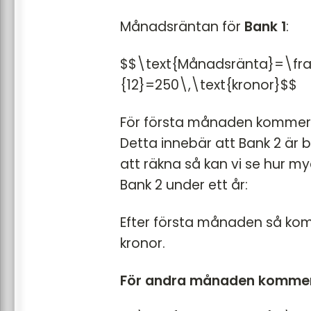
Månadsräntan för
Bank 1
:
$$\text{Månadsränta}=\frac
{12}=250\,\text{kronor}$$
För första månaden kommer Le
Detta innebär att Bank 2 är 
att räkna så kan vi se hur m
Bank 2 under ett år:
Efter första månaden så ko
kronor.
För andra månaden kommer 