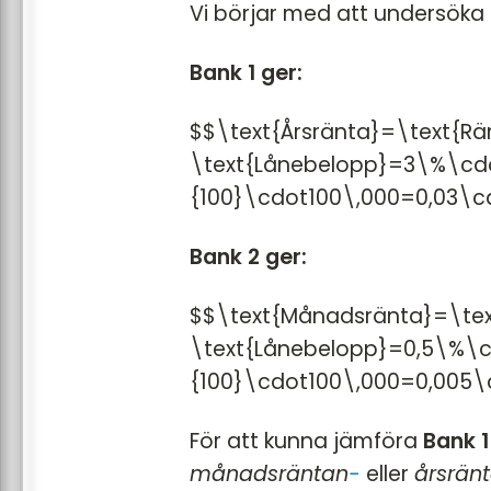
Vi börjar med att undersöka 
Bank 1 ger:
$$\text{Årsränta}=\text{Rä
\text{Lånebelopp}=3\%\cd
{100}\cdot100\,000=0,03\cd
Bank 2 ger:
$$\text{Månadsränta}=\tex
\text{Lånebelopp}=0,5\%\c
{100}\cdot100\,000=0,005\
För att kunna jämföra
Bank 1
månadsräntan
-
eller
årsrän