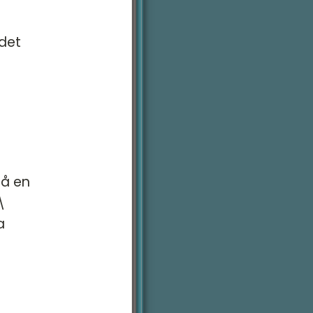
 det
}
på en
\
a