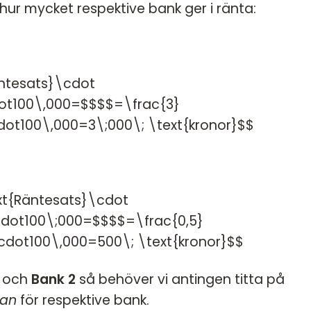
hur mycket respektive bank ger i ränta:
ntesats}\cdot
ot100\,000=$$$$=\frac{3}
ot100\,000=3\;000\; \text{kronor}$$
t{Räntesats}\cdot
dot100\;000=$$$$=\frac{0,5}
cdot100\,000=500\; \text{kronor}$$
och
Bank 2
så behöver vi antingen titta på
tan
för respektive bank.