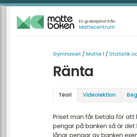
En gratistjänst från
Mattecentrum
Gymnasiet
/
Matte 1
/
Statistik o
Ränta
Teori
Video­lektion
Beg
Priset man får betala för att
pengar på banken så är det 
lånar pengar av banken exemp