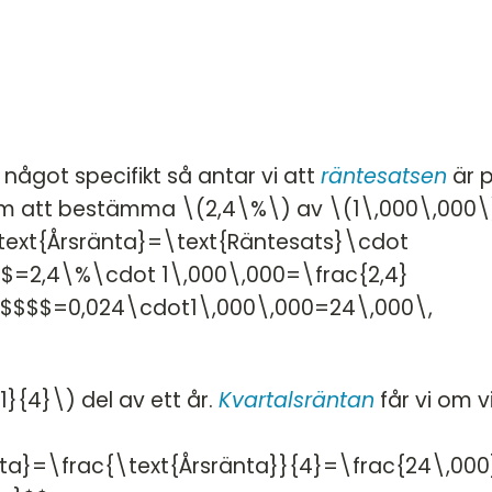
 något specifikt så antar vi att
räntesatsen
är 
nom att bestämma \(2,4\%\) av \(1\,000\,000\
\text{Årsränta}=\text{Räntesats}\cdot
$=2,4\%\cdot 1\,000\,000=\frac{2,4}
=$$$$=0,024\cdot1\,000\,000=24\,000\,
{1}{4}\) del av ett år.
Kvartalsräntan
får vi om v
nta}=\frac{\text{Årsränta}}{4}=\frac{24\,000