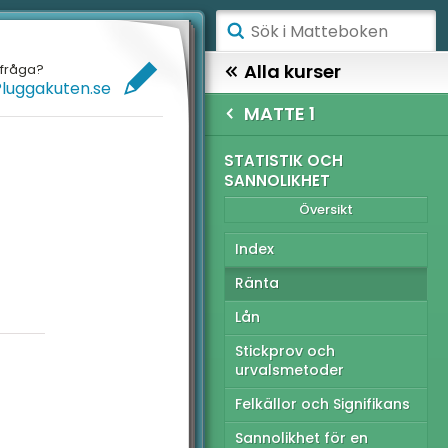
ÅGSTADIET
Alla kurser
efråga?
Pluggakuten.se
ELLANSTADIET
GYMNASIET
MATTE 1
ÖGSTADIET
TTE 1
STATISTIK OCH
SANNOLIKHET
Översikt
YMNASIET
Översikt
ÖGSKOLEPROV
itmetik
Index
IGITALA VERKTYG
gebra
Ränta
Lån
nktioner
ATTE PÅ LÄTT SV
Stickprov och
ometri
UL MED MATTE
urvalsmetoder
atistik och sannolikhet
Felkällor och Signifikans
tionella prov
Sannolikhet för en
t