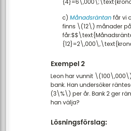
{4}=6\,000\;\text{kron
c)
Månadsräntan
får vi
finns \(12\) månader på 
får:$$\text{Månadsränt
{12}=2\,000\,\text{kron
Exempel 2
Leon har vunnit \(100\,000\) 
bank. Han undersöker räntesa
(3\%\) per år. Bank 2 ger r
han välja?
Lösningsförslag: