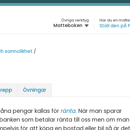
L
Övriga verktyg
Har du en matt
Matteboken
Ställ den på 
M
GYMNASIET
Översikt
H
MA
ch sannolikhet
/
Matte 1
G
Matte 2
H
Ar
Matte 3
D
Al
Matte 4
repp
Övningar
Fu
M
Matte 5
Ge
K
Mattespecialisering
 låna pengar kallas för
ränta.
När man sparar
St
banken som betalar ränta till oss men om man
Na
elvis för att köpa en bostad eller bil så är de