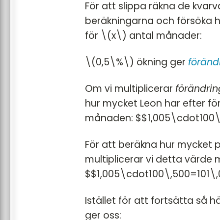
För att slippa räkna de kva
beräkningarna och försöka 
för \(x\) antal månader:
\(0,5\%\) ökning ger
föränd
Om vi multiplicerar
förändrin
hur mycket Leon har efter fö
månaden: $$1,005\cdot100\
För att beräkna hur mycket p
multiplicerar vi detta värde
$$1,005\cdot100\,500=101\,
Istället för att fortsätta så
ger oss: