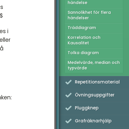
händelse
ms
Sannolikhet för flera
$$
händelser
Träddiagram
s i
Korrelation och
ller
Kausalitet
så
Tolka diagram
Medelvärde, median och
typvärde
Repetitionsmaterial
Övningsuppgifter
nken:
Pluggknep
Grafräknarhjälp