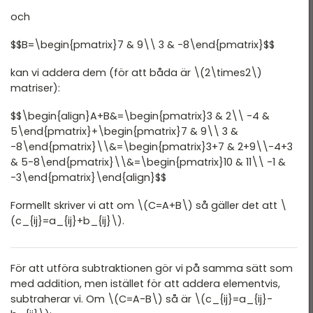
och
$$B=\begin{pmatrix}7 & 9\\ 3 & -8\end{pmatrix}$$
kan vi addera dem (för att båda är \(2\times2\)
matriser):
$$\begin{align}A+B&=\begin{pmatrix}3 & 2\\ -4 &
5\end{pmatrix}+\begin{pmatrix}7 & 9\\ 3 &
-8\end{pmatrix}\\&=\begin{pmatrix}3+7 & 2+9\\-4+3
& 5-8\end{pmatrix}\\&=\begin{pmatrix}10 & 11\\ -1 &
-3\end{pmatrix}\end{align}$$
Formellt skriver vi att om \(C=A+B\) så gäller det att \
(c_{ij}=a_{ij}+b_{ij}\).
För att utföra subtraktionen gör vi på samma sätt som
med addition, men istället för att addera elementvis,
subtraherar vi. Om \(C=A-B\) så är \(c_{ij}=a_{ij}-