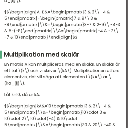
b_{ij}\):
$$\begin{align}A-B&=\begin{pmatrix}3 & 2\\ -4 &
5\end{pmatrix}-\begin{pmatrix}7 & 9\\ 3 &
-8\end{pmatrix}\\&=\begin{pmatrix}3-7 & 2-9\\ -4-3
& 5-(-8)\end{pmatrix}\\&=\begin{pmatrix}-4 & -7\\
-7 & 13\end{pmatrix}\end{align}$$
Multiplikation med skalär
En matris A kan multipliceras med en skalär. En skalär är
ett tal \(k\) och vi skriver \(kA\). Multiplikationen utförs
elementvis, det vill säga att elementen i \(kA\) är \
(ka_{ij}\).
Låt k=10, då är kA:
$$\begin{align}kA&=10\begin{pmatrix}3 & 2\\ -4 &
5\end{pmatrix}\\&=\begin{pmatrix}10\cdot 3 &
10\cdot 2\\ 10\cdot(-4) & 10\cdot
5\end{pmatrix}\\&=\begin{pmatrix}30 & 20\\ -40 &