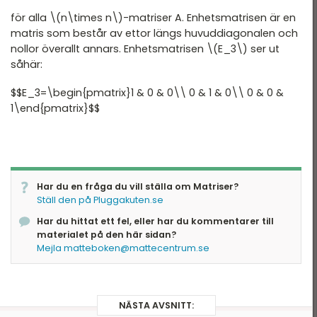
för alla \(n\times n\)-matriser A. Enhetsmatrisen är en
matris som består av ettor längs huvuddiagonalen och
nollor överallt annars. Enhetsmatrisen \(E_3\) ser ut
såhär:
$$E_3=\begin{pmatrix}1 & 0 & 0\\ 0 & 1 & 0\\ 0 & 0 &
1\end{pmatrix}$$
Har du en fråga du vill ställa om Matriser?
Ställ den på Pluggakuten.se
Har du hittat ett fel, eller har du kommentarer till
materialet på den här sidan?
Mejla matteboken@mattecentrum.se
NÄSTA AVSNITT: