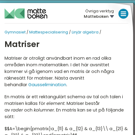
Övriga verktyg
Matteboken
LÅGSTADIET
Gymnasiet
/
Mattespecialisering
/
Linjär algebra
/
MELLANSTADIET
GYMNASIET
GYMNASIET
Matriser
Översikt
HÖGSTADIET
MATTESPECIALISERING
Översikt
Matriser är otroligt användbart inom en rad olika
atte 1
GYMNASIET
områden inom matematiken. I det här avsnittet
atte 2
kommer vi gå igenom vad en matris är och några
HÖGSKOLEPROV
Linjär algebra
räknesätt för matriser. Nästa avsnitt
atte 3
DIGITALA VERKTYG
behandlar
Gausselimination
.
Differentialekvationer
atte 4
En matris är ett rektangulärt schema av tal och talen i
Sannolikhetsteori
MATTE PÅ LÄTT SV
atte 5
matrisen kallas för
element
. Matriser består
Logik
KUL MED MATTE
av
rader
och
kolumner.
En matris kan se ut på följande
attespecialisering
sätt:
Spelteori
$$A=\begin{pmatrix}a_{11} & a_{12} & a_{13}\\ a_{21} &
Beräkningsmatematik