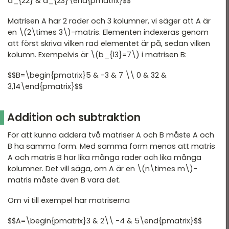
a_{22} & a_{23}\end{pmatrix}$$
Linjär optimering
Matrisen A har 2 rader och 3 kolumner, vi säger att A är
en \(2\times 3\)-matris. Elementen indexeras genom
Krypteringsmatematik
att först skriva vilken rad elementet är på, sedan vilken
kolumn. Exempelvis är \(b_{13}=7\) i matrisen B:
Grafteori
$$B=\begin{pmatrix}5 & -3 & 7 \\ 0 & 32 &
3,14\end{pmatrix}$$
Addition och subtraktion
För att kunna addera två matriser A och B måste A och
B ha samma form. Med samma form menas att matris
A och matris B har lika många rader och lika många
kolumner. Det vill säga, om A är en \(n\times m\)-
matris måste även B vara det.
Om vi till exempel har matriserna
$$A=\begin{pmatrix}3 & 2\\ -4 & 5\end{pmatrix}$$