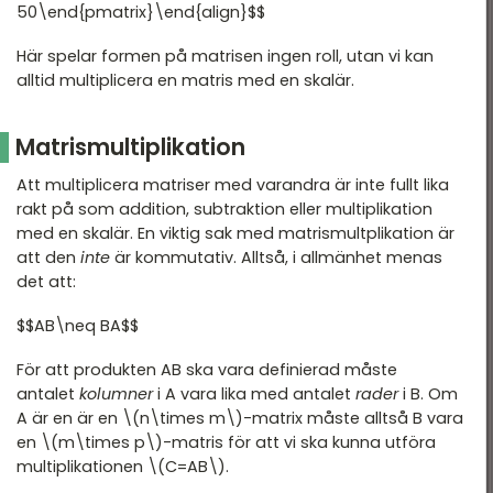
50\end{pmatrix}\end{align}$$
Här spelar formen på matrisen ingen roll, utan vi kan
alltid multiplicera en matris med en skalär.
Matrismultiplikation
Att multiplicera matriser med varandra är inte fullt lika
rakt på som addition, subtraktion eller multiplikation
med en skalär. En viktig sak med matrismultplikation är
att den
inte
är kommutativ. Alltså, i allmänhet menas
det att:
$$AB\neq BA$$
För att produkten AB ska vara definierad måste
antalet
kolumner
i A vara lika med antalet
rader
i B. Om
A är en är en \(n\times m\)-matrix måste alltså B vara
en \(m\times p\)-matris för att vi ska kunna utföra
multiplikationen \(C=AB\).