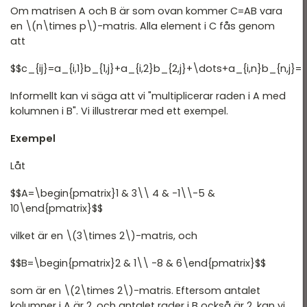
Om matrisen A och B är som ovan kommer C=AB vara
en \(n\times p\)-matris. Alla element i C fås genom
att
$$c_{ij}=a_{i,1}b_{1,j}+a_{i,2}b_{2,j}+\dots+a_{i,n}b_{n,j
Informellt kan vi säga att vi "multiplicerar raden i A med
kolumnen i B". Vi illustrerar med ett exempel.
Exempel
Låt
$$A=\begin{pmatrix}1 & 3\\ 4 & -1\\-5 &
10\end{pmatrix}$$
vilket är en \(3\times 2\)-matris, och
$$B=\begin{pmatrix}2 & 1\\ -8 & 6\end{pmatrix}$$
som är en \(2\times 2\)-matris. Eftersom antalet
kolumner i A är 2, och antalet rader i B också är 2, kan vi