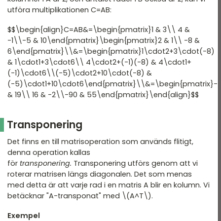
utföra multiplikationen C=AB:
$$\begin{align}C=AB&=\begin{pmatrix}1 & 3\\ 4 &
-1\\-5 & 10\end{pmatrix}\begin{pmatrix}2 & 1\\ -8 &
6\end{pmatrix}\\&=\begin{pmatrix}1\cdot2+3\cdot(-8)
& 1\cdot1+3\cdot6\\ 4\cdot2+(-1)(-8) & 4\cdot1+
(-1)\cdot6\\(-5)\cdot2+10\cdot(-8) &
(-5)\cdot1+10\cdot6\end{pmatrix}\\&=\begin{pmatrix}-
& 19\\ 16 & -2\\-90 & 55\end{pmatrix}\end{align}$$
Transponering
Det finns en till matrisoperation som används flitigt,
denna operation kallas
för
transponering.
Transponering utförs genom att vi
roterar matrisen längs diagonalen. Det som menas
med detta är att varje rad i en matris A blir en kolumn. Vi
betäcknar "A-transponat" med \(A^T\).
Exempel