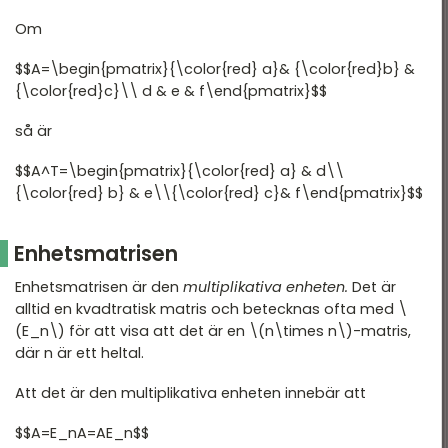
Om
$$A=\begin{pmatrix}{\color{red} a}& {\color{red}b} &
{\color{red}c}\\ d & e & f\end{pmatrix}$$
så är
$$A^T=\begin{pmatrix}{\color{red} a} & d\\
{\color{red} b} & e\\{\color{red} c}& f\end{pmatrix}$$
Enhetsmatrisen
Enhetsmatrisen är den
multiplikativa enheten.
Det är
alltid en kvadtratisk matris och betecknas ofta med \
(E_n\) för att visa att det är en \(n\times n\)-matris,
där n är ett heltal.
Att det är den multiplikativa enheten innebär att
$$A=E_nA=AE_n$$