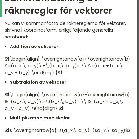
räkneregler för vektorer
Nu kan vi sammanfatta de räknereglerna för vektorer,
skrivna i koordinatform, enligt följande generella
samband:
Addition av vektorer
$$\begin{align} \overrightarrow{a}+\overrightarrow{b}
&=(a_x,\, a_y)\,+\,(b_x,\, b_y)= \\ &=(a_x + b_x,\,
a_y + b_y) \end{align}$$
Subtraktion av vektorer
$$\begin{align} \overrightarrow{a}-\overrightarrow{b}
&=(a_x,\, a_y)\,-\,(b_x,\, b_y)= \\ &=(a_x - b_x,\,
a_y - b_y) \end{align} $$
Multiplikation med skalär
$$s \overrightarrow{a}=s(a_x,\, a_y)=(sa_x,\, sa_y)$$