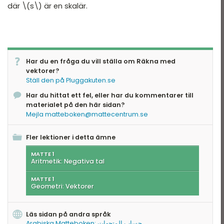
där \(s\) är en skalär.
Har du en fråga du vill ställa om Räkna med
vektorer?
Ställ den på Pluggakuten.se
Har du hittat ett fel, eller har du kommentarer till
materialet på den här sidan?
Mejla matteboken@mattecentrum.se
Fler lektioner i detta ämne
MATTE 1
Aritmetik: Negativa tal
MATTE 1
Geometri: Vektorer
Läs sidan på andra språk
Arabiska Matteboken: حساب المتجهات