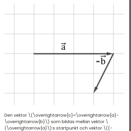
Den vektor \(\overrightarrow{c}=\overrightarrow{a}-
\overrightarrow{b}\) som bildas mellan vektor \
(\overrightarrow{a}\):s startpunkt och vektor \((-