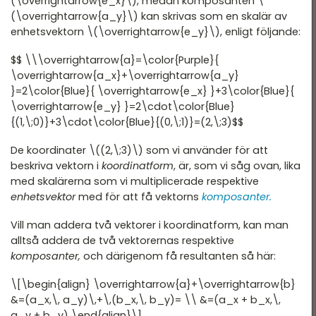
(\overrightarrow{e_x}\), medan komposanten \
(\overrightarrow{a_y}\) kan skrivas som en skalär av
enhetsvektorn \(\overrightarrow{e_y}\), enligt följande:
$$ \\\overrightarrow{a}=\color{Purple}{
\overrightarrow{a_x}+\overrightarrow{a_y}
}=2\color{Blue}{ \overrightarrow{e_x} }+3\color{Blue}{
\overrightarrow{e_y} }=2\cdot\color{Blue}
{(1,\;0)}+3\cdot\color{Blue}{(0,\;1)}=(2,\;3)$$
De koordinater \((2,\;3)\) som vi använder för att
beskriva vektorn i
koordinatform
, är, som vi såg ovan, lika
med skalärerna som vi multiplicerade respektive
enhetsvektor
med för att få vektorns
komposanter.
Vill man addera två vektorer i koordinatform, kan man
alltså addera de två vektorernas respektive
komposanter,
och därigenom få resultanten så här:
\[\begin{align} \overrightarrow{a}+\overrightarrow{b}
&=(a_x,\, a_y)\,+\,(b_x,\, b_y)= \\ &=(a_x + b_x,\,
a_y + b_y) \end{align}\]