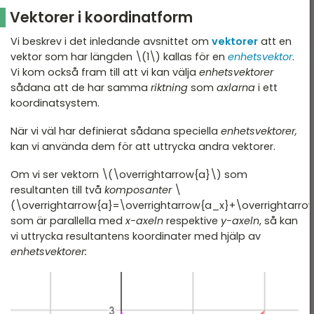
Vektorer i koordinatform
Vi beskrev i det inledande avsnittet om
vektorer
att en
vektor som har längden \(1\) kallas för en
enhetsvektor
.
Vi kom också fram till att vi kan välja
enhetsvektorer
sådana att de har samma
riktning
som
axlarna
i ett
koordinatsystem.
När vi väl har definierat sådana speciella
enhetsvektorer,
kan vi använda dem för att uttrycka andra vektorer.
Om vi ser vektorn \(\overrightarrow{a}\) som
resultanten till två
komposanter
\
(\overrightarrow{a}=\overrightarrow{a_x}+\overrightarro
som är parallella med
x-axeln
respektive
y-axeln
, så kan
vi uttrycka resultantens koordinater med hjälp av
enhetsvektorer: