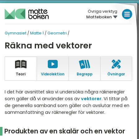
Övriga verktyg
Matteboken
LÅGSTADIET
Gymnasiet
/
Matte 1
/
Geometri
/
MELLANSTADIET
GYMNASIET
GYMNASIET
Räkna med vektorer
Översikt
HÖGSTADIET
MATTE 1
Översikt
atte 1
GYMNASIET
atte 2
HÖGSKOLEPROV
Teori
Video­lektion
Begrepp
Övningar
Aritmetik
atte 3
DIGITALA VERKTYG
Algebra
I det här avsnittet ska vi undersöka några räkneregler
atte 4
som gäller då vi använder oss av
vektorer
. Vi tittar på
Funktioner
MATTE PÅ LÄTT SV
de generella samband som gäller och avslutar med en
atte 5
Geometri
sammanfattning av räkneregler för vektorer.
KUL MED MATTE
attespecialisering
Statistik och sannolikhet
Produkten av en skalär och en vektor
Nationella prov