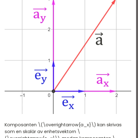
Komposanten \(\overrightarrow{a_x}\) kan skrivas
som en skalär av enhetsvektorn \