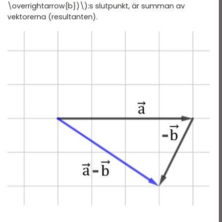
\overrightarrow{b})\):s slutpunkt, är summan av
vektorerna (resultanten).