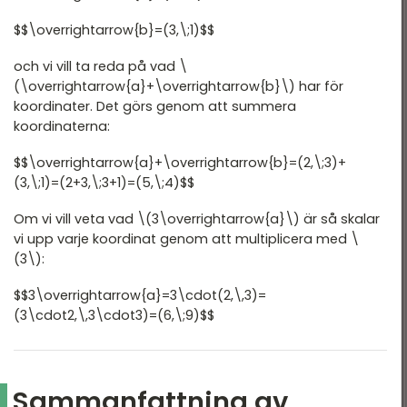
$$\overrightarrow{b}=(3,\;1)$$
och vi vill ta reda på vad \
(\overrightarrow{a}+\overrightarrow{b}\) har för
koordinater. Det görs genom att summera
koordinaterna:
$$\overrightarrow{a}+\overrightarrow{b}=(2,\;3)+
(3,\;1)=(2+3,\;3+1)=(5,\;4)$$
Om vi vill veta vad \(3\overrightarrow{a}\) är så skalar
vi upp varje koordinat genom att multiplicera med \
(3\):
$$3\overrightarrow{a}=3\cdot(2,\,3)=
(3\cdot2,\,3\cdot3)=(6,\;9)$$
Sammanfattning av