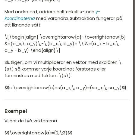
Med andra ord, addera helt enkelt
x-
och
y-
koordinaterna
med varandra. Subtraktion fungerar på
ett liknande sätt:
\[\begin{align} \overrightarrow{a}-\overrightarrow{b}
&=(a_x,\, a_y)\,-\,(b_x,\, b_y)= \\ &=(a_x - b_x,\,
a_y - b_y) \end{align}\]
Slutligen, om vi multiplicerar en vektor med skalären \
(s\) så kommer varje koordinat förstoras eller
förminskas med faktorn \(s\):
$$s \overrightarrow{a}=s(a_x,\, a_y)=(sa_x,\, sa_y)$$
Exempel
Vi har de två vektorerna
$$\overrightarrow{a}=(2,\;3)$$