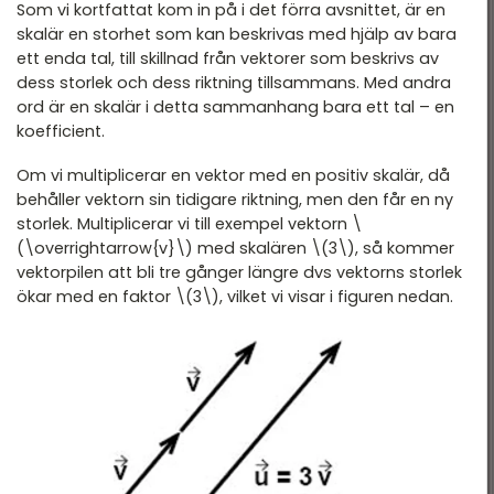
Som vi kortfattat kom in på i det förra avsnittet, är en
skalär en storhet som kan beskrivas med hjälp av bara
ett enda tal, till skillnad från vektorer som beskrivs av
dess storlek och dess riktning tillsammans. Med andra
ord är en skalär i detta sammanhang bara ett tal – en
koefficient.
Om vi multiplicerar en vektor med en positiv skalär, då
behåller vektorn sin tidigare riktning, men den får en ny
storlek. Multiplicerar vi till exempel vektorn \
(\overrightarrow{v}\) med skalären \(3\), så kommer
vektorpilen att bli tre gånger längre dvs vektorns storlek
ökar med en faktor \(3\), vilket vi visar i figuren nedan.