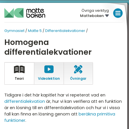
Övriga verktyg
Matteboken
LÅGSTADIET
Gymnasiet
/
Matte 5
/
Differentialekvationer
/
MELLANSTADIET
GYMNASIET
GYMNASIET
Homogena
Översikt
HÖGSTADIET
MATTE 5
differentialekvationer
Översikt
atte 1
GYMNASIET
atte 2
HÖGSKOLEPROV
Mängdlära
atte 3
Teori
Video­lektion
Övningar
DIGITALA VERKTYG
Kongruensräkning
atte 4
Talföljder och
MATTE PÅ LÄTT SV
Tidigare i det här kapitlet har vi repeterat vad en
bevisteknik
atte 5
differentialekvation
är, hur vi kan verifiera att en funktion
KUL MED MATTE
är en lösning till en differentialekvation och hur vi i vissa
Kombinatorik
attespecialisering
fall kan finna en lösning genom att
beräkna primitiva
Differentialekvationer
funktioner
.