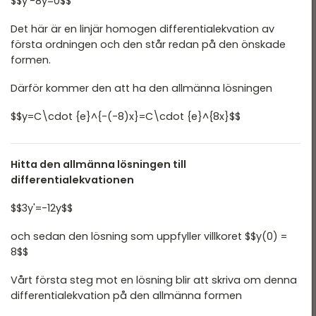
$$y'-8y=0$$
Det här är en linjär homogen differentialekvation av
första ordningen och den står redan på den önskade
formen.
Därför kommer den att ha den allmänna lösningen
$$y=C\cdot {e}^{-(-8)x}=C\cdot {e}^{8x}$$
Hitta den allmänna lösningen till
differentialekvationen
$$3y'=-12y$$
och sedan den lösning som uppfyller villkoret $$y(0) =
8$$
Vårt första steg mot en lösning blir att skriva om denna
differentialekvation på den allmänna formen