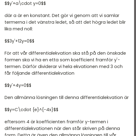
$$y'+a\cdot y=0$$
där a är en konstant. Det gör vi genom att vi samlar
termerna i det vänstra ledet, så att det högra ledet blir
lika med noll:
$$3y'+12y=0$$
För att vår differentialekvation ska stå på den önskade
formen ska vi ha en etta som koefficient framför y'-
termen. Därför dividerar vi hela ekvationen med 3 och
får följande differentialekvation
$$y'+4y=0$$
Den allmänna lösningen till denna differentialekvation är
$$y=C\cdot {e}^{-4x}$$
eftersom 4 är koefficienten framför y-termen i
differentialekvationen när den står skriven på denna
form. Detta är även den allmänna lösningen till vår