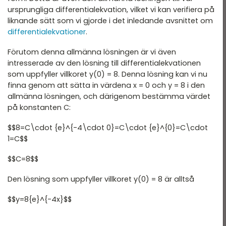
ursprungliga differentialekvation, vilket vi kan verifiera på
liknande sätt som vi gjorde i det inledande avsnittet om
differentialekvationer
.
Förutom denna allmänna lösningen är vi även
intresserade av den lösning till differentialekvationen
som uppfyller villkoret y(0) = 8. Denna lösning kan vi nu
finna genom att sätta in värdena x = 0 och y = 8 i den
allmänna lösningen, och därigenom bestämma värdet
på konstanten C:
$$8=C\cdot {e}^{-4\cdot 0}=C\cdot {e}^{0}=C\cdot
1=C$$
$$C=8$$
Den lösning som uppfyller villkoret y(0) = 8 är alltså
$$y=8{e}^{-4x}$$