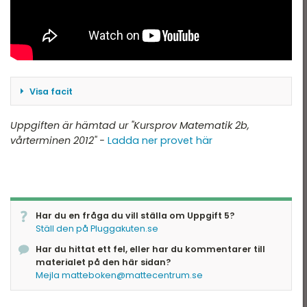
Nationella Provet vt15 -
tatistik
2B
ationella prov
Nationella Provet vt15 -
2C
landade exempel
Nationella Provet ht13 -
Visa facit
2A
y = 7 - 0,35x
Uppgiften är hämtad ur "Kursprov Matematik 2b,
Nationella provet vt12 -
vårterminen 2012" -
Ladda ner provet här
2B
Nationella Provet vt12 -
2C
Har du en fråga du vill ställa om Uppgift 5?
Ställ den på Pluggakuten.se
Har du hittat ett fel, eller har du kommentarer till
materialet på den här sidan?
Mejla matteboken@mattecentrum.se