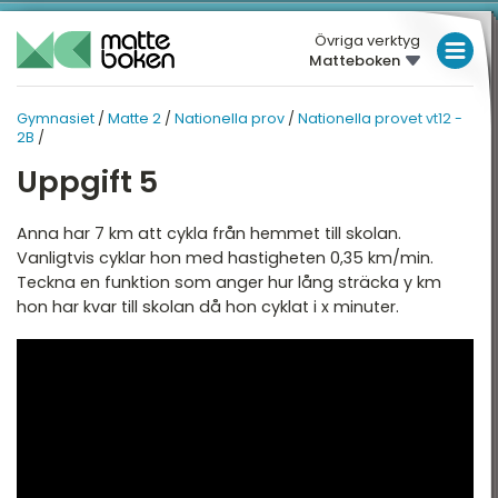
Övriga verktyg
Matteboken
LÅGSTADIET
Gymnasiet
/
Matte 2
/
Nationella prov
/
Nationella provet vt12 -
GYMNASIET
MELLANSTADIET
MATTE 2
2B
/
HÖGSTADIET
Uppgift 5
ATTE 2
NATIONELLA PROV
Översikt
Översikt
GYMNASIET
Anna har 7 km att cykla från hemmet till skolan.
Vanligtvis cyklar hon med hastigheten 0,35 km/min.
HÖGSKOLEPROV
lgebra
Nationella Provet vt22 -
Teckna en funktion som anger hur lång sträcka y km
2A
hon har kvar till skolan då hon cyklat i x minuter.
DIGITALA VERKTYG
ndragradsekvationer
Nationella provet vt22 -
2B
unktioner och grafer
MATTE PÅ LÄTT SV
Nationella Provet vt22 -
injära ekvationssystem
KUL MED MATTE
2C
ogik och geometri
Nationella Provet vt15 -
2A
ogaritmer