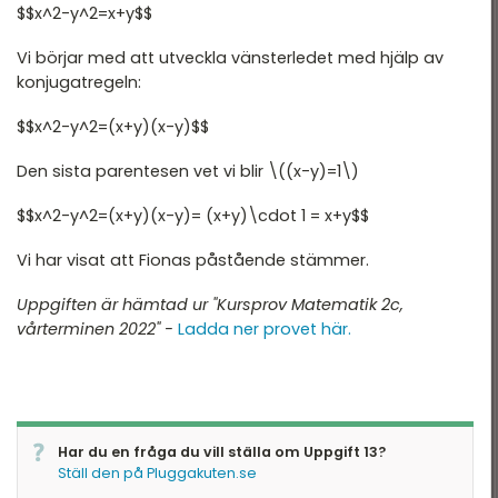
$$x^2-y^2=x+y$$
Nationella Provet vt15 -
tatistik
2B
Vi börjar med att utveckla vänsterledet med hjälp av
ationella prov
konjugatregeln:
Nationella Provet vt15 -
2C
landade exempel
$$x^2-y^2=(x+y)(x-y)$$
Nationella Provet ht13 -
2A
Den sista parentesen vet vi blir \((x-y)=1\)
Nationella provet vt12 -
$$x^2-y^2=(x+y)(x-y)= (x+y)\cdot 1 = x+y$$
2B
Vi har visat att Fionas påstående stämmer.
Nationella Provet vt12 -
2C
Uppgiften är hämtad ur "Kursprov Matematik 2c,
vårterminen 2022" -
Ladda ner provet här.
Har du en fråga du vill ställa om Uppgift 13?
Ställ den på Pluggakuten.se