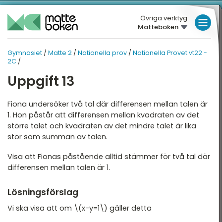
Övriga verktyg
Matteboken
LÅGSTADIET
Gymnasiet
/
Matte 2
/
Nationella prov
/
Nationella Provet vt22 -
GYMNASIET
MELLANSTADIET
MATTE 2
2C
/
HÖGSTADIET
Uppgift 13
ATTE 2
NATIONELLA PROV
Översikt
Översikt
GYMNASIET
Fiona undersöker två tal där differensen mellan talen är
1. Hon påstår att differensen mellan kvadraten av det
HÖGSKOLEPROV
lgebra
Nationella Provet vt22 -
större talet och kvadraten av det mindre talet är lika
2A
stor som summan av talen.
DIGITALA VERKTYG
ndragradsekvationer
Nationella provet vt22 -
Visa att Fionas påstående alltid stämmer för två tal där
2B
unktioner och grafer
MATTE PÅ LÄTT SV
differensen mellan talen är 1.
Nationella Provet vt22 -
injära ekvationssystem
KUL MED MATTE
2C
Lösningsförslag
ogik och geometri
Nationella Provet vt15 -
Vi ska visa att om \(x-y=1\) gäller detta
2A
ogaritmer