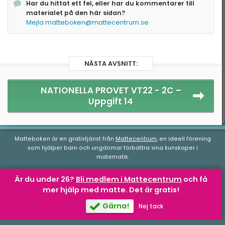
Har du hittat ett fel, eller har du kommentarer till
materialet på den här sidan?
Mejla matteboken@mattecentrum.se
NÄSTA AVSNITT:
NATIONELLA PROVET VT22 - 2C –
Uppgift 14
Matteboken är en gratistjänst från
Mattecentrum
, en ideell förening
som hjälper barn och ungdomar förbättra sina kunskaper i
matematik.
Är du under 26?
Bli medlem i Mattecentrum
och få
mer hjälp med matte.
Det är gratis!
Matteboken.se
av
Mattecentrum
är licensierad under en
Creative
Commons Attribution-NonCommercial-NoDerivatives 4.0
Gärna!
Nej tack
Internationell-licens
.