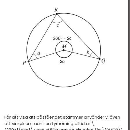
För att visa att påståendet stämmer använder vi även
att vinkelsumman i en fyrhörning alltid är \
(360^{\circ}\) och ställer upp en ekvation för \(PMQR\).