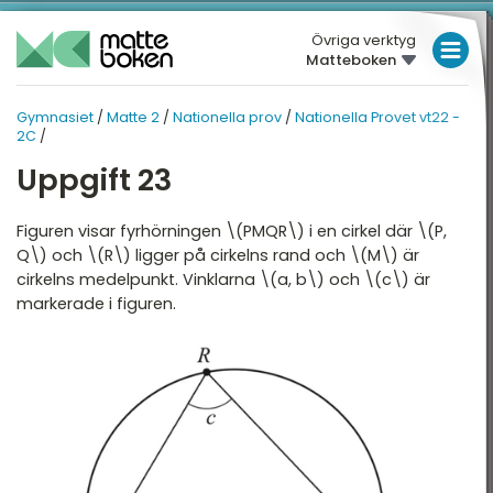
Övriga verktyg
Matteboken
LÅGSTADIET
Gymnasiet
/
Matte 2
/
Nationella prov
/
Nationella Provet vt22 -
GYMNASIET
MELLANSTADIET
MATTE 2
2C
/
HÖGSTADIET
Uppgift 23
ATTE 2
NATIONELLA PROV
Översikt
Översikt
GYMNASIET
Figuren visar fyrhörningen \(PMQR\) i en cirkel där \(P,
Q\) och \(R\) ligger på cirkelns rand och \(M\) är
HÖGSKOLEPROV
lgebra
Nationella Provet vt22 -
cirkelns medelpunkt. Vinklarna \(a, b\) och \(c\) är
2A
markerade i figuren.
DIGITALA VERKTYG
ndragradsekvationer
Nationella provet vt22 -
2B
unktioner och grafer
MATTE PÅ LÄTT SV
Nationella Provet vt22 -
injära ekvationssystem
KUL MED MATTE
2C
ogik och geometri
Nationella Provet vt15 -
2A
ogaritmer