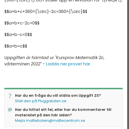
$$a+b+c+360^{\circ}-2c=360^{\circ}$$
$$a+b+c-2c=0$$
$$a+b-c=0$$
$$a+b=c$$
Uppgiften är hämtad ur "Kursprov Matematik 2c,
vårterminen 2022" -
Ladda ner provet här.
Har du en fråga du vill ställa om Uppgift 23?
Ställ den på Pluggakuten.se
Har du hittat ett fel, eller har du kommentarer till
materialet på den här sidan?
Mejla matteboken@mattecentrum.se