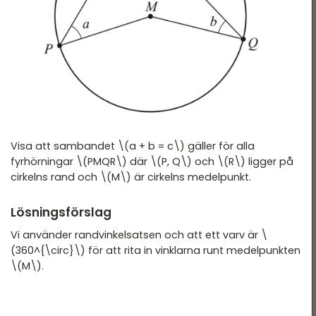
Nationella Provet vt15 -
tatistik
2B
ationella prov
Nationella Provet vt15 -
2C
landade exempel
Nationella Provet ht13 -
2A
Nationella provet vt12 -
2B
Visa att sambandet \(a + b = c\) gäller för alla
fyrhörningar \(PMQR\) där \(P, Q\) och \(R\) ligger på
Nationella Provet vt12 -
cirkelns rand och \(M\) är cirkelns medelpunkt.
2C
Lösningsförslag
Vi använder randvinkelsatsen och att ett varv är \
(360^{\circ}\) för att rita in vinklarna runt medelpunkten
\(M\).