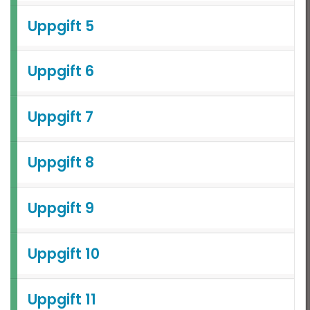
Nationella Provet vt15 -
tatistik
Uppgift 5
2B
ationella prov
Nationella Provet vt15 -
2C
Uppgift 6
landade exempel
Nationella Provet ht13 -
2A
Uppgift 7
Nationella provet vt12 -
2B
Uppgift 8
Nationella Provet vt12 -
2C
Uppgift 9
Uppgift 10
Uppgift 11