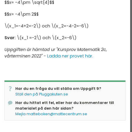
$$x= -4\pm \sqrt{4}$$
Nationella Provet vt15 -
tatistik
2B
$$x= -4\pm 2$$
ationella prov
Nationella Provet vt15 -
\(x_1=-4+2=-2\) och \(x_2=-4-2=-6\)
2C
landade exempel
Svar:
\(x_1 =-2\) och \(x_2=-6\)
Nationella Provet ht13 -
2A
Uppgiften är hämtad ur "Kursprov Matematik 2c,
Nationella provet vt12 -
vårterminen 2022" -
Ladda ner provet här.
2B
Nationella Provet vt12 -
2C
Har du en fråga du vill ställa om Uppgift 9?
Ställ den på Pluggakuten.se
Har du hittat ett fel, eller har du kommentarer till
materialet på den här sidan?
Mejla matteboken@mattecentrum.se