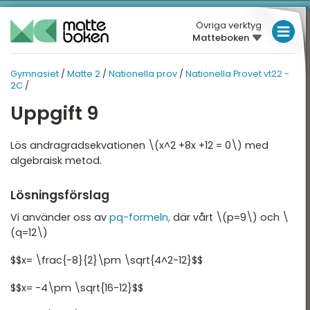
Övriga verktyg
Matteboken
LÅGSTADIET
Gymnasiet
/
Matte 2
/
Nationella prov
/
Nationella Provet vt22 -
GYMNASIET
MELLANSTADIET
MATTE 2
2C
/
HÖGSTADIET
Uppgift 9
ATTE 2
NATIONELLA PROV
Översikt
Översikt
GYMNASIET
Lös andragradsekvationen \(x^2 +8x +12 = 0\) med
algebraisk metod.
HÖGSKOLEPROV
lgebra
Nationella Provet vt22 -
2A
DIGITALA VERKTYG
Lösningsförslag
ndragradsekvationer
Nationella provet vt22 -
Vi använder oss av
pq-formeln,
där vårt \(p=9\) och \
2B
unktioner och grafer
MATTE PÅ LÄTT SV
(q=12\)
Nationella Provet vt22 -
injära ekvationssystem
KUL MED MATTE
2C
$$x= \frac{-8}{2}\pm \sqrt{4^2-12}$$
ogik och geometri
Nationella Provet vt15 -
$$x= -4\pm \sqrt{16-12}$$
2A
ogaritmer